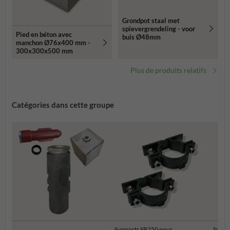
Grondpot staal met
spievergrendeling - voor
Pied en béton avec
buis Ø48mm
manchon Ø76x400 mm -
300x300x500 mm
Plus de produits relatifs
Catégories dans cette groupe
Supports SB250 pour
Suppo