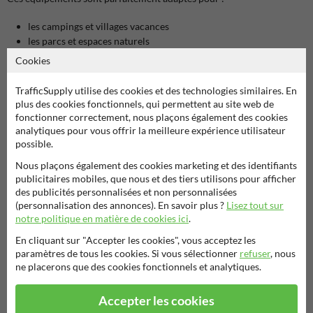
les campings et villages vacances
les parcs et espaces naturels
les sites touristiques et culturels
Cookies
les espaces publics et collectivités
TrafficSupply utilise des cookies et des technologies similaires. En
Un élément clé de l’aménagement touristique
plus des cookies fonctionnels, qui permettent au site web de
Le
mobilier extérieur
s’intègre dans une stratégie globale de
fonctionner correctement, nous plaçons également des cookies
signalisation et d’aménagement. Il complète parfaitement :
analytiques pour vous offrir la meilleure expérience utilisateur
possible.
panneaux touristiques
pour signaler les points d’intérêt
Nous plaçons également des cookies marketing et des identifiants
panneaux directionnels touristiques
pour orienter les visiteurs
publicitaires mobiles, que nous et des tiers utilisons pour afficher
signalisation touristique complète
pour structurer les accès
des publicités personnalisées et non personnalisées
(personnalisation des annonces). En savoir plus ?
Lisez tout sur
Cette combinaison permet de créer un parcours fluide, cohérent et
notre politique en matière de cookies ici
.
professionnel pour les visiteurs.
En cliquant sur "Accepter les cookies", vous acceptez les
Des équipements robustes pour un usage extérieur
paramètres de tous les cookies. Si vous sélectionner
refuser
, nous
ne placerons que des cookies fonctionnels et analytiques.
Les
équipements de mobilier extérieur
sont conçus pour résister aux
conditions climatiques les plus exigeantes. Bois, acier ou matériaux
composites : chaque solution garantit durabilité, stabilité et
Accepter les cookies
résistance dans le temps.