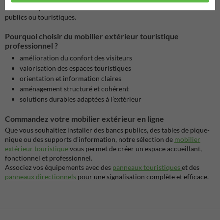
Ils sont adaptés à une utilisation intensive dans des environnements
publics ou touristiques.
Pourquoi choisir du mobilier extérieur touristique
professionnel ?
amélioration du confort des visiteurs
valorisation des espaces touristiques
orientation et information claires
aménagement structuré et cohérent
solutions durables adaptées à l’extérieur
Commandez votre mobilier extérieur en ligne
Que vous souhaitiez installer des bancs publics, des tables de pique-
nique ou des supports d’information, notre sélection de
mobilier
extérieur touristique
vous permet de créer un espace accueillant,
fonctionnel et professionnel.
Associez vos équipements avec des
panneaux touristiques
et des
panneaux directionnels
pour une signalisation complète et efficace.