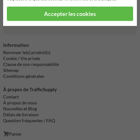
info@trafficsupply.be
Accepter les cookies
Toutes nos coordonnées
Information
Renvoyer le(s) produit(s)
Cookie / Vie privée
Clause de non responsabilité
Sitemap
Conditions générales
À propos de TrafficSupply
Contact
À propos de nous
Nouvelles et Blog
Délais de livraison
Question fréquentes / FAQ
Panier