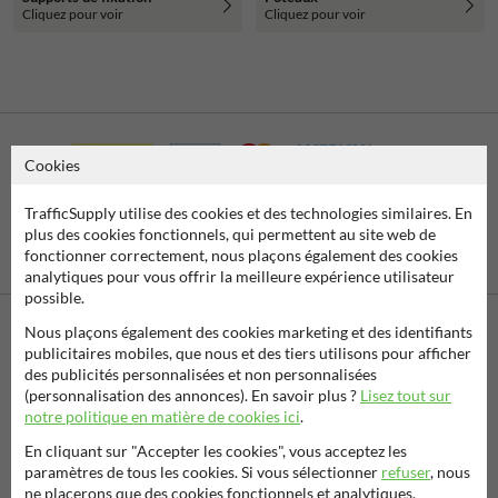
Cliquez pour voir
Cliquez pour voir
Cookies
TrafficSupply utilise des cookies et des technologies similaires. En
plus des cookies fonctionnels, qui permettent au site web de
fonctionner correctement, nous plaçons également des cookies
Virement
Paiement par
bancaire SEPA
facture
analytiques pour vous offrir la meilleure expérience utilisateur
possible.
Nous plaçons également des cookies marketing et des identifiants
publicitaires mobiles, que nous et des tiers utilisons pour afficher
Contactez-nous
des publicités personnalisées et non personnalisées
Nous sommes joignables les jours ouvrables (de 8.00 à 17.00) au
(personnalisation des annonces). En savoir plus ?
Lisez tout sur
04 2957 647.
notre politique en matière de cookies ici
.
Des questions ? Envoyez un e-mail à
info@trafficsupply.be
ou
remplissez le formulaire et nous vous répondrons dès que
En cliquant sur "Accepter les cookies", vous acceptez les
possible.
paramètres de tous les cookies. Si vous sélectionner
refuser
, nous
ne placerons que des cookies fonctionnels et analytiques.