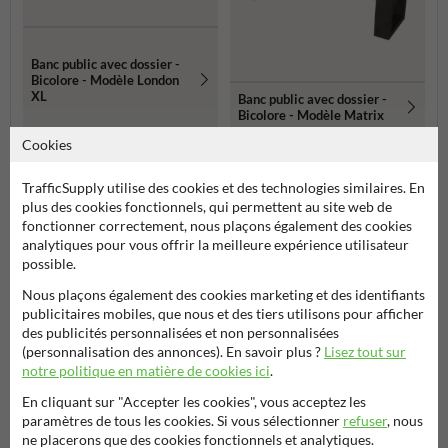
Banc public avec dossier -
Bicolore - Modèle London
XL
Banc public avec dossier -
Bicolore - Modèle Matrix
Cookies
Plus de produits relatifs
TrafficSupply utilise des cookies et des technologies similaires. En
plus des cookies fonctionnels, qui permettent au site web de
Catégories dans cette groupe
fonctionner correctement, nous plaçons également des cookies
analytiques pour vous offrir la meilleure expérience utilisateur
possible.
Nous plaçons également des cookies marketing et des identifiants
publicitaires mobiles, que nous et des tiers utilisons pour afficher
des publicités personnalisées et non personnalisées
(personnalisation des annonces). En savoir plus ?
Lisez tout sur
notre politique en matière de cookies ici
.
En cliquant sur "Accepter les cookies", vous acceptez les
paramètres de tous les cookies. Si vous sélectionner
refuser
, nous
ne placerons que des cookies fonctionnels et analytiques.