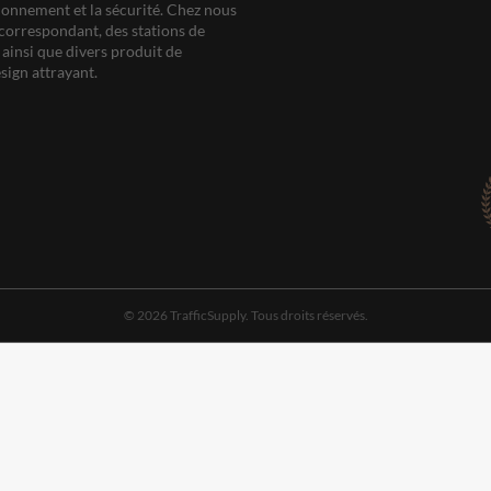
ationnement et la sécurité. Chez nous
correspondant, des stations de
ainsi que divers produit de
sign attrayant.
© 2026 TrafficSupply. Tous droits réservés.