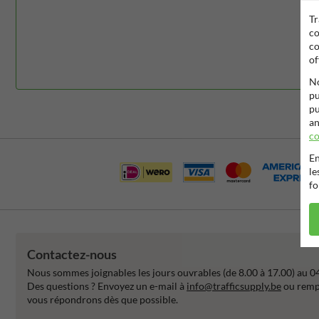
Tr
co
co
of
No
pu
pu
an
co
En
le
fo
Contactez-nous
Nous sommes joignables les jours ouvrables (de 8.00 à 17.00) au 0
Des questions ? Envoyez un e-mail à
info@trafficsupply.be
ou rempl
vous répondrons dès que possible.