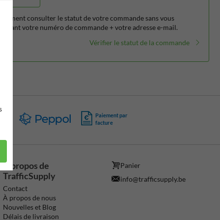
alement consulter le statut de votre commande sans vous
tilisant votre numéro de commande + votre adresse e-mail.
Vérifier le statut de la commande
s
Paiement par
PA
facture
À propos de
Panier
TrafficSupply
info@trafficsupply.be
Contact
À propos de nous
Nouvelles et Blog
Délais de livraison