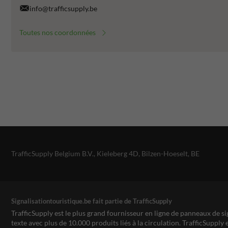
info@trafficsupply.be
Toutes nos coordonnées
TrafficSupply Belgium B.V.,
Kieleberg 4D
,
Bilzen-Hoeselt, BE
Signalisationtouristique.be fait partie de TrafficSupply
TrafficSupply est le plus grand fournisseur en ligne de panneaux de si
texte avec plus de 10.000 produits liés à la circulation. TrafficSupply 