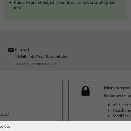
Pouvez-vous effectuer le montage de mes produits pour
moi ?
E-mail
Mail: info@trafficsupply.be
toujours une réponse claire
Mon compte
Se connecter à
Voir les 
Télécharge
raire
)
Modifier 
ookies
Se connecte