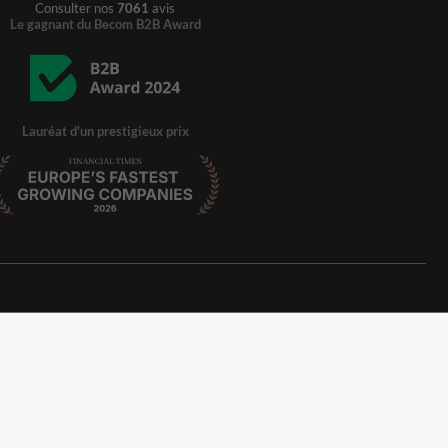
Consulter nos
7061
avis
Le gagnant du Becom B2B Award
Lauréat d'un prestigieux prix