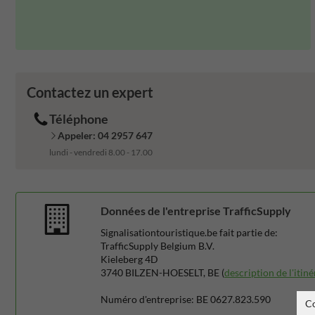
Contactez un expert
Téléphone
Appeler: 04 2957 647
lundi - vendredi 8.00 - 17.00
Données de l'entreprise TrafficSupply
Signalisationtouristique.be fait partie de:
TrafficSupply Belgium B.V.
Kieleberg 4D
3740 BILZEN-HOESELT, BE (
description de l'itiné
Numéro d'entreprise: BE 0627.823.590
C