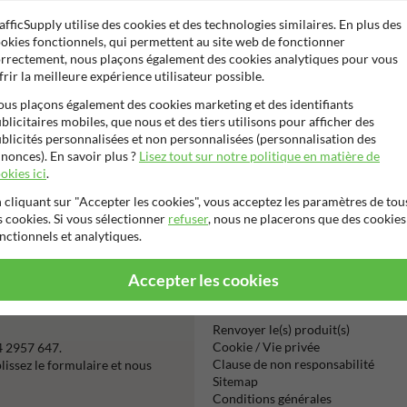
afficSupply utilise des cookies et des technologies similaires. En plus des
Vous pouvez ég
okies fonctionnels, qui permettent au site web de fonctionner
connecter en u
rrectement, nous plaçons également des cookies analytiques pour vous
frir la meilleure expérience utilisateur possible.
us plaçons également des cookies marketing et des identifiants
blicitaires mobiles, que nous et des tiers utilisons pour afficher des
blicités personnalisées et non personnalisées (personnalisation des
nonces). En savoir plus ?
Lisez tout sur notre politique en matière de
okies ici
.
 cliquant sur "Accepter les cookies", vous acceptez les paramètres de tou
Virement
s cookies. Si vous sélectionner
refuser
, nous ne placerons que des cookies
bancaire SE
nctionnels et analytiques.
Accepter les cookies
Information
Renvoyer le(s) produit(s)
Cookie / Vie privée
4 2957 647.
Clause de non responsabilité
issez le formulaire et nous
Sitemap
Conditions générales