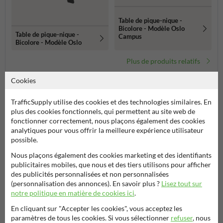
Table de pique-nique -
Bicolore - Modèle Oslo
Table de pique-nique -
Campus
Bicolore - Modèle Oslo
Plus de produits relatifs
Cookies
Catégories dans cette groupe
TrafficSupply utilise des cookies et des technologies similaires. En
plus des cookies fonctionnels, qui permettent au site web de
fonctionner correctement, nous plaçons également des cookies
analytiques pour vous offrir la meilleure expérience utilisateur
possible.
Nous plaçons également des cookies marketing et des identifiants
publicitaires mobiles, que nous et des tiers utilisons pour afficher
des publicités personnalisées et non personnalisées
(personnalisation des annonces). En savoir plus ?
Lisez tout sur
notre politique en matière de cookies ici
.
En cliquant sur "Accepter les cookies", vous acceptez les
paramètres de tous les cookies. Si vous sélectionner
refuser
, nous
Tables de pique-nique
Bancs publics
Poube