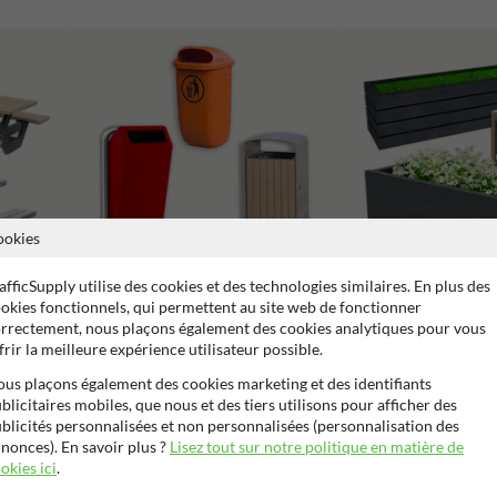
ookies
afficSupply utilise des cookies et des technologies similaires. En plus des
okies fonctionnels, qui permettent au site web de fonctionner
rrectement, nous plaçons également des cookies analytiques pour vous
Poubelles
Jardinières et bacs à fleur
frir la meilleure expérience utilisateur possible.
us plaçons également des cookies marketing et des identifiants
blicitaires mobiles, que nous et des tiers utilisons pour afficher des
blicités personnalisées et non personnalisées (personnalisation des
nonces). En savoir plus ?
Lisez tout sur notre politique en matière de
okies ici
.
 de garantie fabricant
Fabriqué en Belgique
Adapté à usage