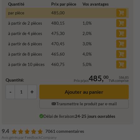
Quantité
Prix par pièce
Vos avantages
par pièce
485,00
à partir de 2 pièces
480,15
1,0
%
à partir de 4 pièces
475,30
2,0
%
à partir de 6 pièces
470,45
3,0
%
à partir de 8 pièces
465,60
4,0
%
à partir de 10 pièces
460,75
5,0
%
485,
00
586,85
Quantité:
Prix p/pcs
TVA comprise
-
+
Ajouter au panier
Transmettre le produit par e-mail
Délai de livraison:
24-25 jours ouvrables
9.4
7061 commentaires
Avis gérés par FeedbackCompany