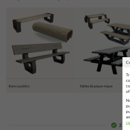
C
Tr
co
co
Bancs publics
Tables de pique-nique
of
No
pu
pu
an
co
2 ans