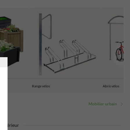
s
Range vélos
Abris vélos
Mobilier urbain
 extérieur