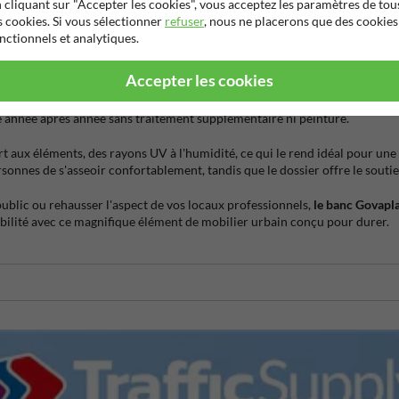
 cliquant sur "Accepter les cookies", vous acceptez les paramètres de tou
s cookies. Si vous sélectionner
refuser
, nous ne placerons que des cookies
nctionnels et analytiques.
 élégant à tout espace extérieur. Alliant fonctionnalité et esthétique, ce 
recyclé
, le Type Bonn garantit un choix écologique sans compromis sur la 
Accepter les cookies
olore, mais il est aussi un modèle de durabilité et de facilité d'entretien.
 année après année sans traitement supplémentaire ni peinture.
rt aux éléments, des rayons UV à l'humidité, ce qui le rend idéal pour une
sonnes de s'asseoir confortablement, tandis que le dossier offre le souti
ublic ou rehausser l'aspect de vos locaux professionnels,
le banc Govapl
urabilité avec ce magnifique élément de mobilier urbain conçu pour durer.