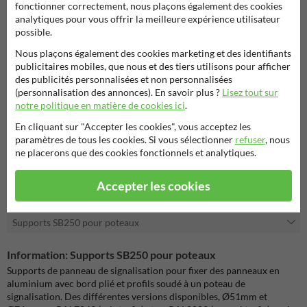
fonctionner correctement, nous plaçons également des cookies
analytiques pour vous offrir la meilleure expérience utilisateur
possible.
Nous plaçons également des cookies marketing et des identifiants
publicitaires mobiles, que nous et des tiers utilisons pour afficher
des publicités personnalisées et non personnalisées
(personnalisation des annonces). En savoir plus ?
Lisez tout sur
notre politique en matière de cookies ici
.
En cliquant sur "Accepter les cookies", vous acceptez les
paramètres de tous les cookies. Si vous sélectionner
refuser
, nous
ne placerons que des cookies fonctionnels et analytiques.
Poteaux RAL7043 (gris trafic)
Accepter les cookies
Supports SB250 pour poteaux
Information: Supports SB250 pour poteaux
Supports de panneau de signalisation pour fixer des panneaux en
aluminium avec bord plié et profils soudé à un poteau de
signalisation. Des différentes versions disponibles, Ø51mm et