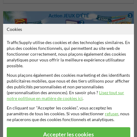
Cookies
TrafficSupply utilise des cookies et des technologies similaires. En
plus des cookies fonctionnels, qui permettent au site web de
fonctionner correctement, nous plaçons également des cookies
Poser votre question à Signalisationtouristique.be
analytiques pour vous offrir la meilleure expérience utilisateur
possible.
Nom*
Nous plaçons également des cookies marketing et des identifiants
publicitaires mobiles, que nous et des tiers utilisons pour afficher
des publicités personnalisées et non personnalisées
(personnalisation des annonces). En savoir plus ?
Lisez tout sur
Nom de l'entreprise
notre politique en matière de cookies ici
.
En cliquant sur "Accepter les cookies", vous acceptez les
paramètres de tous les cookies. Si vous sélectionner
refuser
, nous
Adresse e-mail*
ne placerons que des cookies fonctionnels et analytiques.
Accepter les cookies