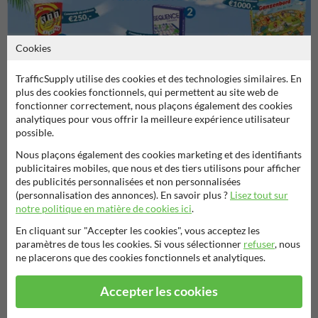
Cookies
TrafficSupply utilise des cookies et des technologies similaires. En
plus des cookies fonctionnels, qui permettent au site web de
Poser votre question à Signalisationtouristique.be
fonctionner correctement, nous plaçons également des cookies
Nom*
analytiques pour vous offrir la meilleure expérience utilisateur
possible.
Nous plaçons également des cookies marketing et des identifiants
publicitaires mobiles, que nous et des tiers utilisons pour afficher
Nom de l'entreprise
des publicités personnalisées et non personnalisées
(personnalisation des annonces). En savoir plus ?
Lisez tout sur
notre politique en matière de cookies ici
.
En cliquant sur "Accepter les cookies", vous acceptez les
Adresse e-mail*
paramètres de tous les cookies. Si vous sélectionner
refuser
, nous
ne placerons que des cookies fonctionnels et analytiques.
Accepter les cookies
Numéro de téléphone