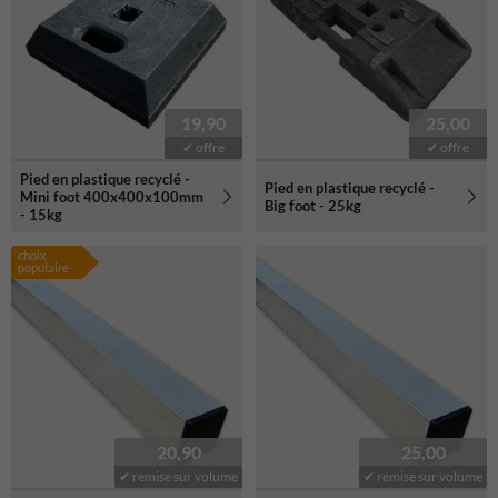
19,90
25,00
✔ offre
✔ offre
Pied en plastique recyclé -
Pied en plastique recyclé -
Mini foot 400x400x100mm
Big foot - 25kg
- 15kg
choix
populaire
20,90
25,00
✔ remise sur volume
✔ remise sur volume