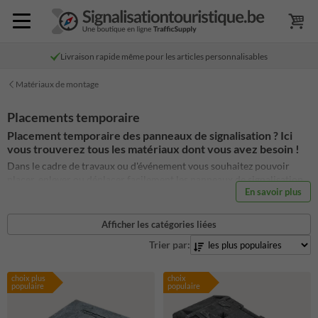
Livraison rapide même pour les articles personnalisables
Matériaux de montage
Placements temporaire
Placement temporaire des panneaux de signalisation ? Ici
vous trouverez tous les matériaux dont vous avez besoin !
Dans le cadre de travaux ou d'événement vous souhaitez pouvoir
placer, enlever ou déplacer facilement les panneaux de signalisation.
En savoir plus
Un socle lesté en plastique recyclé, un poteau carrée en aluminium,
des supports de fixation carrés nous avons tous ce dont vous avez
besoin dans notre gamme de support temporaire pour vos panneaux
Afficher les catégories liées
de signalisation, d'information ou de texte temporaire.
Trier par:
choix plus
choix
populaire
populaire