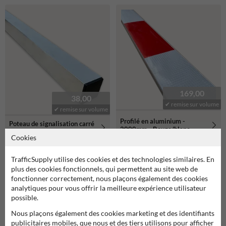
169,00
38,00
✔ remise sur volume
✔ remise sur volume
Profilé en aluminium -
Poteau de signalisation carré
2000mm - Rouge/blanc
3000mm
Cookies
TrafficSupply utilise des cookies et des technologies similaires. En
plus des cookies fonctionnels, qui permettent au site web de
fonctionner correctement, nous plaçons également des cookies
analytiques pour vous offrir la meilleure expérience utilisateur
possible.
Nous plaçons également des cookies marketing et des identifiants
publicitaires mobiles, que nous et des tiers utilisons pour afficher