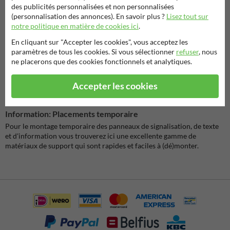
des publicités personnalisées et non personnalisées
175,00
(personnalisation des annonces). En savoir plus ?
Lisez tout sur
✔ remise sur volume
notre politique en matière de cookies ici
.
Profilé en aluminium -
En cliquant sur "Accepter les cookies", vous acceptez les
2500mm - Rouge/blanc
paramètres de tous les cookies. Si vous sélectionner
refuser
, nous
ne placerons que des cookies fonctionnels et analytiques.
Accepter les cookies
Placements temporaire
Information: Placements temporaire
Pour le montage temporaire des panneaux de signalisation, de texte
et d'information vous trouverez ici une excellente gamme de
matériaux de support qui sont rapides et faciles à (dé)monter.