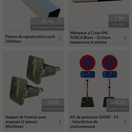
7,90
33,00
✔ offre
✔ remise sur volume
Marqueur à Craie UNI
Poteau de signalisation carré
POSCA Blanc – Écriture
2500mm
temporaire et précise
13,00
334,50
2 pièces p/set
2 pièces p/set
Support de fixation pour
Kit de panneaux G2000 - E1
alupanel (2 pièces)
- Interdiction de
40x40mm
stationnement