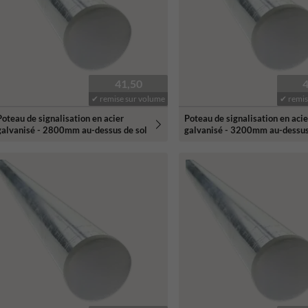
41,50
✔ remise sur volume
✔ remis
Poteau de signalisation en acier
Poteau de signalisation en acie
galvanisé - 2800mm au-dessus de sol
galvanisé - 3200mm au-dessus