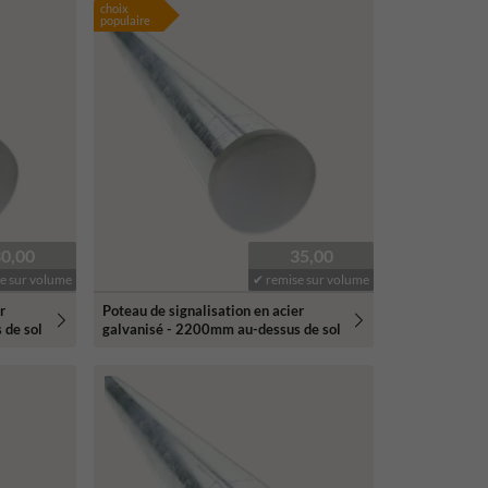
choix
populaire
30,00
35,00
e sur volume
✔ remise sur volume
r
Poteau de signalisation en acier
 de sol
galvanisé - 2200mm au-dessus de sol