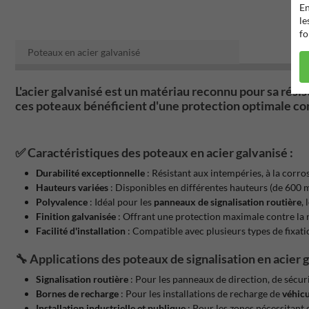
En
le
fo
Poteaux en acier galvanisé
L'acier galvanisé est un matériau reconnu pour sa
rési
ces poteaux bénéficient d'une protection optimale con
✅
Caractéristiques des poteaux en acier galvanisé :
Durabilité exceptionnelle
: Résistant aux intempéries, à la corro
Hauteurs variées
: Disponibles en différentes hauteurs (de 600 
Polyvalence
: Idéal pour les
panneaux de signalisation routière
, 
Finition galvanisée
: Offrant une protection maximale contre la ro
Facilité d'installation
: Compatible avec plusieurs types de fixations
🔧
Applications des poteaux de signalisation en acier g
Signalisation routière
: Pour les panneaux de direction, de sécur
Bornes de recharge
: Pour les installations de recharge de
véhicu
Installation industrielle et publique
: Pour les zones nécessitant d