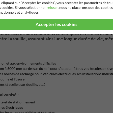
 cliquant sur "Accepter les cookies", vous acceptez les paramètres de tou
s cookies. Si vous sélectionner
refuser
, nous ne placerons que des cookies
nctionnels et analytiques.
Accepter les cookies
stance accrue
aux conditions climatiques extrêmes et son
tre la rouille, assurant ainsi une longue durée de vie, 
sion et aux environnements difficiles
mm à 5000 mm au-dessus du sol) pour s'adapter à tous vos besoins de sign
les
bornes de recharge pour véhicules électriques
, les installations
industr
uille et l'usure
 (à sceller, sur douille, etc.)
alvanisé :
ité et de stationnement
les électriques
es installations visibles et robustes