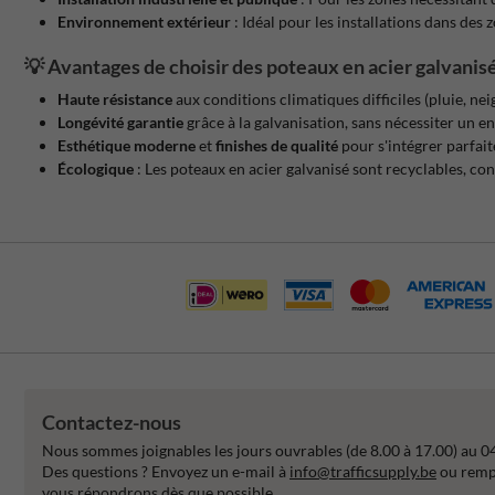
Environnement extérieur
: Idéal pour les installations dans de
💡
Avantages de choisir des poteaux en acier galvanisé
Haute résistance
aux conditions climatiques difficiles (pluie, nei
Longévité garantie
grâce à la galvanisation, sans nécessiter un e
Esthétique moderne
et
finishes de qualité
pour s'intégrer parfa
Écologique
: Les poteaux en acier galvanisé sont recyclables, co
Contactez-nous
Nous sommes joignables les jours ouvrables (de 8.00 à 17.00) au 0
Des questions ? Envoyez un e-mail à
info@trafficsupply.be
ou rempl
vous répondrons dès que possible.