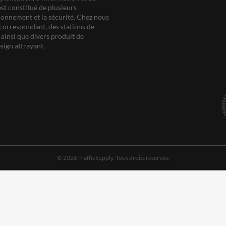
est constitué de plusieurs
ationnement et la sécurité. Chez nous
correspondant, des stations de
ainsi que divers produit de
sign attrayant.
© 2026 TrafficSupply. Tous droits réservés.