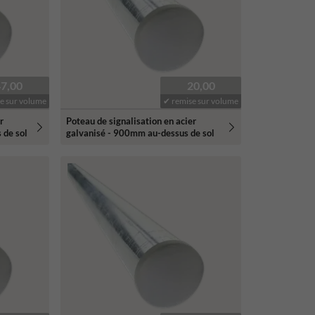
47,00
20,00
e sur volume
✔ remise sur volume
r
Poteau de signalisation en acier
 de sol
galvanisé - 900mm au-dessus de sol