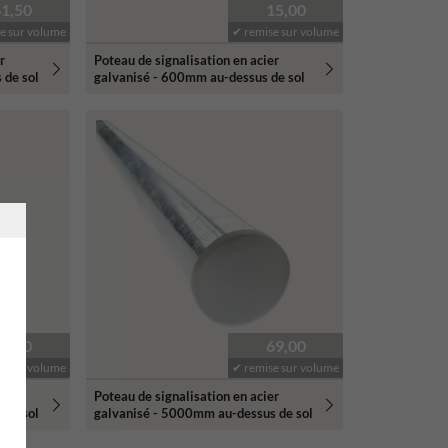
61,50
15,00
e sur volume
✔ remise sur volume
r
Poteau de signalisation en acier
 de sol
galvanisé - 600mm au-dessus de sol
50,00
69,00
e sur volume
✔ remise sur volume
r
Poteau de signalisation en acier
 de sol
galvanisé - 5000mm au-dessus de sol