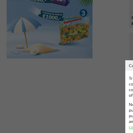
C
Tr
co
co
of
No
pu
pu
an
co