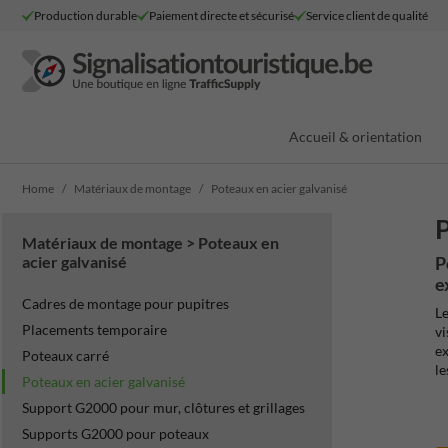
Production durable
Paiement directe et sécurisé
Service client de qualité
Accueil & orientation
Home
Matériaux de montage
Poteaux en acier galvanisé
P
Matériaux de montage > Poteaux en
acier galvanisé
P
e
Cadres de montage pour pupitres
L
Placements temporaire
vi
ex
Poteaux carré
le
Poteaux en acier galvanisé
Support G2000 pour mur, clôtures et grillages
Supports G2000 pour poteaux