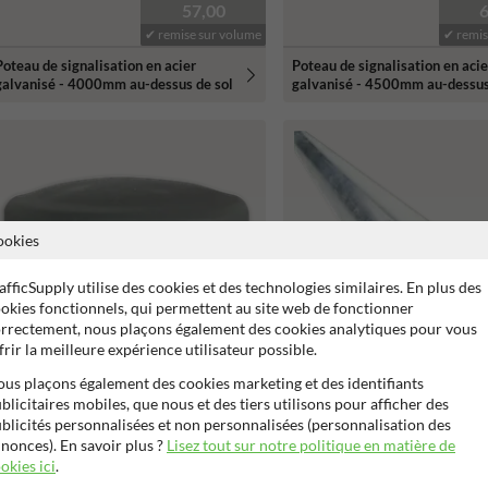
57,00
✔ remise sur volume
✔ remis
Poteau de signalisation en acier
Poteau de signalisation en acie
galvanisé - 4000mm au-dessus de sol
galvanisé - 4500mm au-dessus
ookies
afficSupply utilise des cookies et des technologies similaires. En plus des
okies fonctionnels, qui permettent au site web de fonctionner
rrectement, nous plaçons également des cookies analytiques pour vous
frir la meilleure expérience utilisateur possible.
0,99
us plaçons également des cookies marketing et des identifiants
✔ remise sur volume
✔ remis
blicitaires mobiles, que nous et des tiers utilisons pour afficher des
blicités personnalisées et non personnalisées (personnalisation des
Capuchon pour poteau de
Poteau de signalisation en acie
nonces). En savoir plus ?
Lisez tout sur notre politique en matière de
signalisation de Ø51mm ou Ø76mm
galvanisé - 3600mm au-dessus
okies ici
.