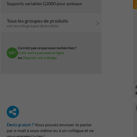
c
Supports variables G2000 pour poteaux
p
Tous les groupes de produits
voir tous les groupes de produits
Ce n'est pas ce que vous recherchez ?
TIP!
Créer votre panneau en ligne
ou
Déposer votre design
Devis gratuit ?
Vous pouvez envoyer le panier
par e-mail à vous-même ou à un collègue et ne
vous engagez à rien !