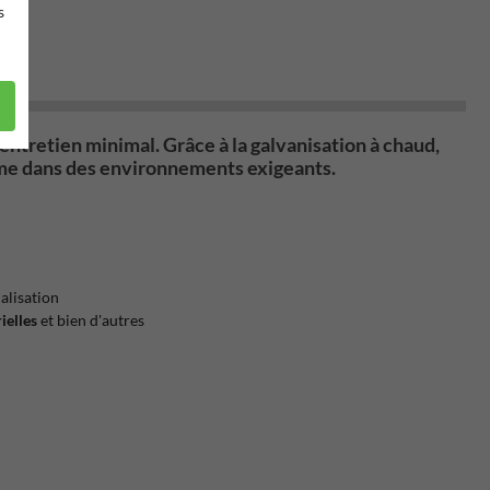
s
entretien minimal
. Grâce à la
galvanisation à chaud
,
même dans des environnements exigeants.
alisation
ielles
et bien d'autres