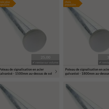
hoix plus
choix
opulaire
populaire
25,00
✔ remise sur volume
✔ remis
Poteau de signalisation en acier
Poteau de signalisation en acie
galvanisé - 1500mm au-dessus de sol
galvanisé - 1800mm au-dessus