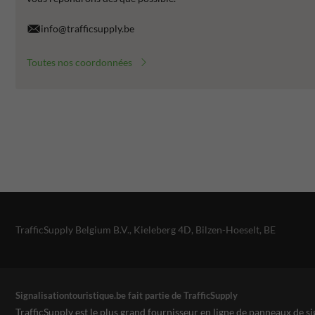
info@trafficsupply.be
Toutes nos coordonnées
TrafficSupply Belgium B.V.,
Kieleberg 4D
,
Bilzen-Hoeselt, BE
Signalisationtouristique.be fait partie de TrafficSupply
TrafficSupply est le plus grand fournisseur en ligne de panneaux de si