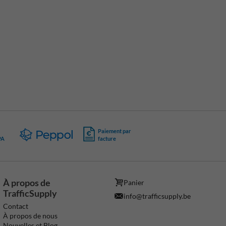
Paiement par
PA
facture
À propos de
Panier
TrafficSupply
info@trafficsupply.be
Contact
À propos de nous
Nouvelles et Blog