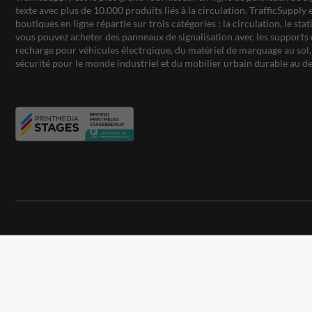
texte avec plus de 10.000 produits liés à la circulation. TrafficSupply 
boutiques en ligne répartie sur trois catégories : la circulation, le st
vous pouvez acheter des panneaux de signalisation avec les supports 
recharge pour véhicules électrqique, du matériel de marquage au sol, 
sécurité pour le monde industriel et du mobilier urbain durable au de