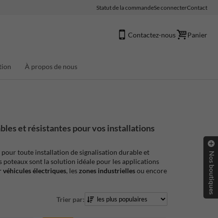
Statut de la commande
Se connecter
Contact
Contactez-nous
Panier
tion
À propos de nous
bles et résistantes pour vos installations
pour toute installation de signalisation durable et
Nos boutiques
es poteaux sont la solution idéale pour les applications
 véhicules électriques
, les
zones industrielles
ou encore
Trier par: