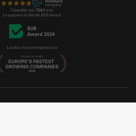
Consulter nos
7061
avis
Le gagnant du Becom B2B Award
Lauréat d'un prestigieux prix