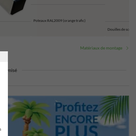
Poteaux RAL2009 (orange trafic)
Douilles de scell
Matériaux de montage
alavnisé
s