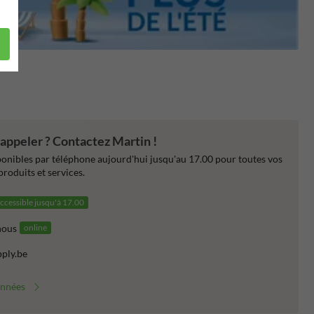
appeler ? Contactez Martin !
nibles par téléphone aujourd'hui jusqu'au 17.00 pour toutes vos
produits et services.
ccessible jusqu'à 17.00
nous
online
pply.be
onnées