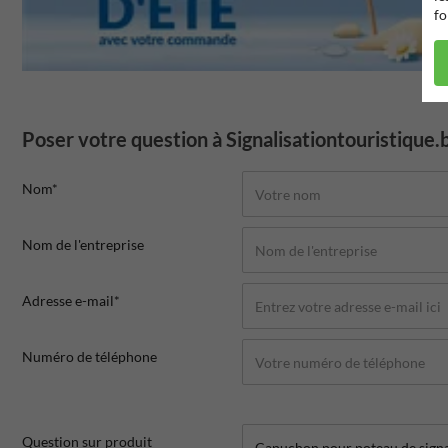
fo
Poser votre question à Signalisationtouristique.
Nom*
Nom de l'entreprise
Adresse e-mail*
Numéro de téléphone
Question sur produit