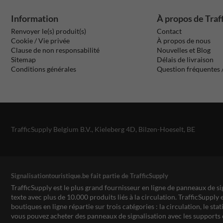
Information
À propos de Traf
Renvoyer le(s) produit(s)
Contact
Cookie / Vie privée
À propos de nous
Clause de non responsabilité
Nouvelles et Blog
Sitemap
Délais de livraison
Conditions générales
Question fréquentes
TrafficSupply Belgium B.V.,
Kieleberg 4D
,
Bilzen-Hoeselt, BE
Signalisationtouristique.be fait partie de TrafficSupply
TrafficSupply est le plus grand fournisseur en ligne de panneaux de si
texte avec plus de 10.000 produits liés à la circulation. TrafficSupply 
boutiques en ligne répartie sur trois catégories : la circulation, le st
vous pouvez acheter des panneaux de signalisation avec les supports 