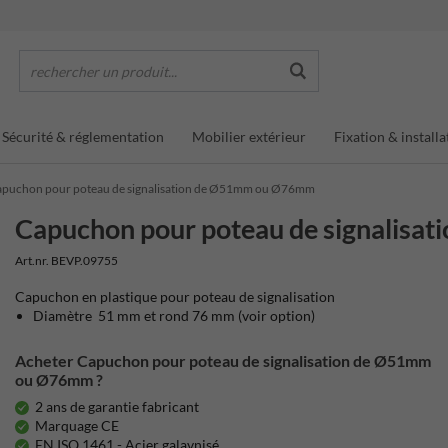
rechercher un produit...
Sécurité & réglementation
Mobilier extérieur
Fixation & installa
puchon pour poteau de signalisation de Ø51mm ou Ø76mm
Capuchon pour poteau de signalis
Art.nr. BEVP.09755
Capuchon en plastique pour poteau de signalisation
Diamètre 51 mm et rond 76 mm (voir option)
Acheter Capuchon pour poteau de signalisation de Ø51mm
ou Ø76mm ?
2 ans de garantie fabricant
Marquage CE
EN ISO 1461 - Acier galavnisé