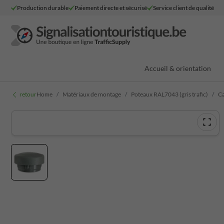
Production durable
Paiement directe et sécurisé
Service client de qualité
Accueil & orientation
retour
Home
Matériaux de montage
Poteaux RAL7043 (gris trafic)
Ca