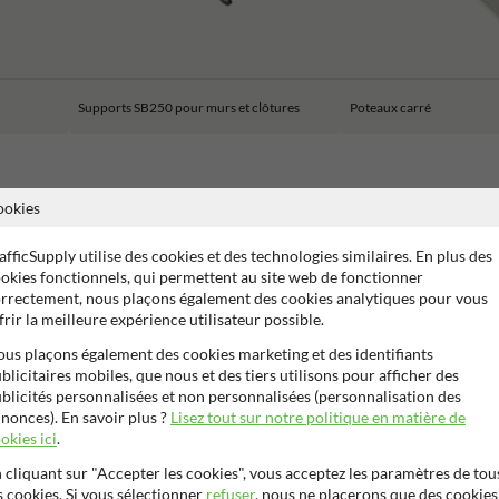
Supports SB250 pour murs et clôtures
Poteaux carré
ookies
afficSupply utilise des cookies et des technologies similaires. En plus des
s de garantie fabricant
Marquage CE
EN ISO 1461 - Acier g
okies fonctionnels, qui permettent au site web de fonctionner
rrectement, nous plaçons également des cookies analytiques pour vous
frir la meilleure expérience utilisateur possible.
us plaçons également des cookies marketing et des identifiants
blicitaires mobiles, que nous et des tiers utilisons pour afficher des
blicités personnalisées et non personnalisées (personnalisation des
nonces). En savoir plus ?
Lisez tout sur notre politique en matière de
okies ici
.
 cliquant sur "Accepter les cookies", vous acceptez les paramètres de tou
s cookies. Si vous sélectionner
refuser
, nous ne placerons que des cookies