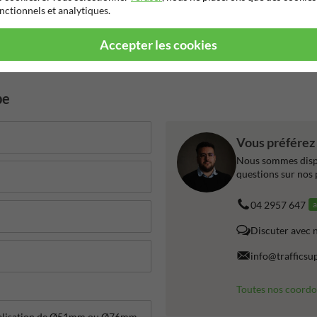
nctionnels et analytiques.
Accepter les cookies
be
Vous préférez 
Nous sommes dispo
questions sur nos 
04 2957 647
a
Discuter avec 
info@trafficsu
Toutes nos coord