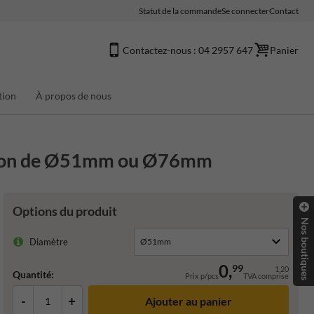
Statut de la commande
Se connecter
Contact
Contactez-nous : 04 2957 647
Panier
tion
À propos de nous
ation de Ø51mm ou Ø76mm
Options du produit
Nos boutiques
Diamètre
0,
99
1,20
Quantité:
Prix p/pcs
TVA comprise
-
+
Ajouter au panier