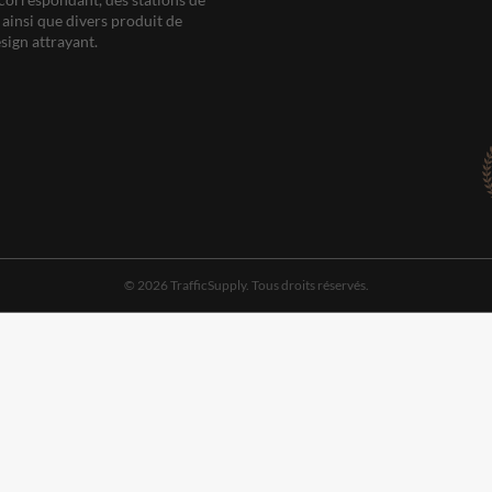
ainsi que divers produit de
sign attrayant.
© 2026 TrafficSupply. Tous droits réservés.