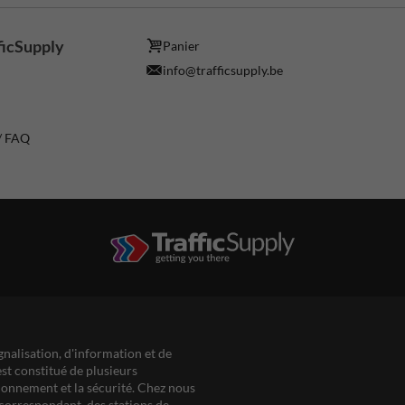
ficSupply
Panier
info@trafficsupply.be
 / FAQ
gnalisation, d'information et de
est constitué de plusieurs
ationnement et la sécurité. Chez nous
correspondant, des stations de