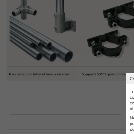
Raccords pour tubes et tuyaux en acier
Supports SB250 pour poteaux
C
Tr
co
co
of
No
pu
pu