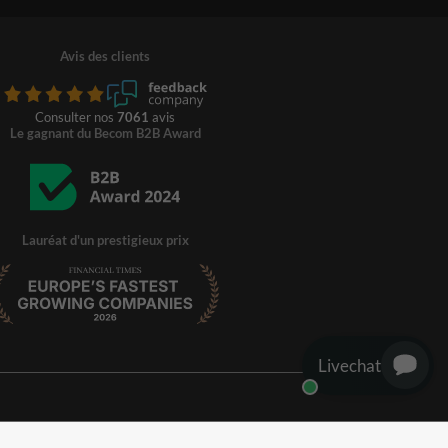
Avis des clients
Consulter nos
7061
avis
Le gagnant du Becom B2B Award
Lauréat d'un prestigieux prix
Livechat