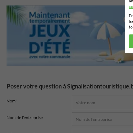
an
co
En
le
fo
Poser votre question à Signalisationtouristique.
Nom*
Nom de l'entreprise