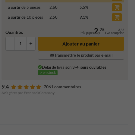
à partir de 5 pièces
2,60
5,5
%
à partir de 10 pièces
2,50
9,1
%
2,
75
3,33
Quantité:
Prix p/pcs
TVA comprise
-
+
Ajouter au panier
Transmettre le produit par e-mail
Délai de livraison:
3-4 jours ouvrables
✓en stock
9.4
7061 commentaires
Avis gérés par FeedbackCompany