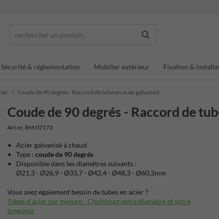
rechercher un produit...
Sécurité & réglementation
Mobilier extérieur
Fixation & installa
cier
Coude de 90 degrés - Raccord de tube en acier galvanisé
Coude de 90 degrés - Raccord de tube
Art.nr. BM.07173
Acier galvanisé à chaud
Type :
coude de 90 degrés
Disponible dans les diamètres suivants :
Ø21,3 - Ø26,9 - Ø33,7 - Ø42,4 - Ø48,3 - Ø60,3mm
Vous avez également besoin de tubes en acier ?
Tubes d'acier sur mesure - Choisissez votre diamètre et votre
longueur