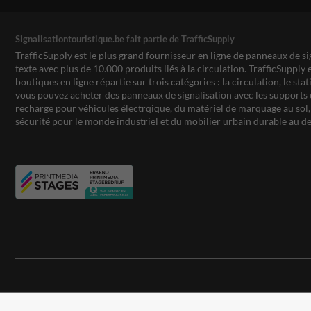
Signalisationtouristique.be fait partie de TrafficSupply
TrafficSupply est le plus grand fournisseur en ligne de panneaux de si
texte avec plus de 10.000 produits liés à la circulation. TrafficSupply 
boutiques en ligne répartie sur trois catégories : la circulation, le st
vous pouvez acheter des panneaux de signalisation avec les supports 
recharge pour véhicules électrqique, du matériel de marquage au sol, 
sécurité pour le monde industriel et du mobilier urbain durable au de