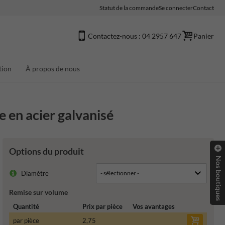
Statut de la commande
Se connecter
Contact
Contactez-nous : 04 2957 647
Panier
tion
À propos de nous
 en acier galvanisé
Options du produit
Nos boutiques
Diamètre
Remise sur volume
Quantité
Prix par pièce
Vos avantages
par pièce
2,75