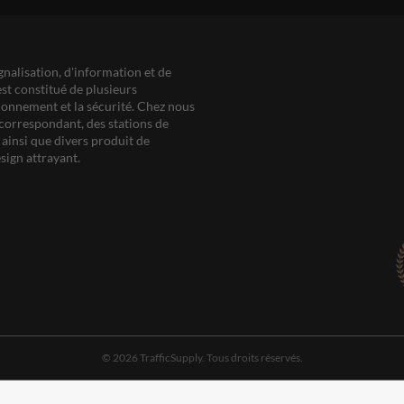
gnalisation, d'information et de
est constitué de plusieurs
ationnement et la sécurité. Chez nous
correspondant, des stations de
ainsi que divers produit de
sign attrayant.
© 2026 TrafficSupply. Tous droits réservés.