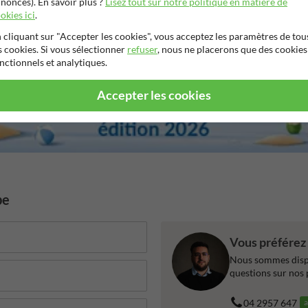
nonces). En savoir plus ?
Lisez tout sur notre politique en matière de
okies ici
.
 cliquant sur "Accepter les cookies", vous acceptez les paramètres de tou
s cookies. Si vous sélectionner
refuser
, nous ne placerons que des cookies
nctionnels et analytiques.
Accepter les cookies
be
Vous préférez 
Nous sommes dispo
questions sur nos 
04 2957 647
a