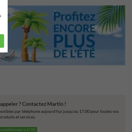
s
appeler ? Contactez Martin !
nibles par téléphone aujourd'hui jusqu'au 17.00 pour toutes vos
produits et services.
ccessible jusqu'à 17.00