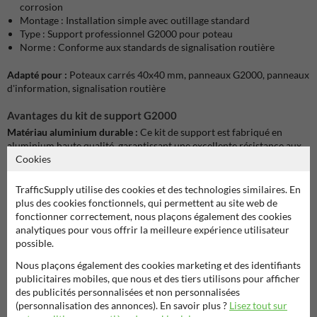
corrosion
Montage : Installation simple avec outillage standard
Type : Support professionnel G2000 pour poteau
Norme : Conforme aux standards de signalisation routière
Adapté pour :
Poteaux carrés 40x40 mm, panneaux G2000, panneaux
d'information, signalisation routière
Avantages du kit de support G2000
Matériau aluminium durable :
Ce kit de support est fabriqué en
aluminium haute qualité, garantissant une excellente résistance aux
Cookies
intempéries et une longue durée de vie sans entretien.
Conception spécifique pour poteaux 40x40 mm :
Les supports G2000
TrafficSupply utilise des cookies et des technologies similaires. En
sont précisément adaptés aux poteaux carrés de 40x40 mm, assurant
plus des cookies fonctionnels, qui permettent au site web de
un ajustement parfait et une stabilité optimale de votre panneau de
fonctionner correctement, nous plaçons également des cookies
signalisation.
analytiques pour vous offrir la meilleure expérience utilisateur
possible.
Qualité professionnelle :
Ce kit de support répond aux normes
Nous plaçons également des cookies marketing et des identifiants
professionnelles et convient pour une utilisation dans les espaces
publicitaires mobiles, que nous et des tiers utilisons pour afficher
publics, les sites d'entreprises et les projets privés où la qualité et la
des publicités personnalisées et non personnalisées
fiabilité sont essentielles.
(personnalisation des annonces). En savoir plus ?
Lisez tout sur