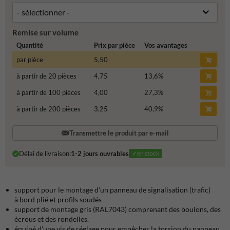
Remise sur volume
Quantité
Prix par pièce
Vos avantages
par pièce
5,50
à partir de 20 pièces
4,75
13,6
%
à partir de 100 pièces
4,00
27,3
%
à partir de 200 pièces
3,25
40,9
%
Transmettre le produit par e-mail
Délai de livraison:
1-2 jours ouvrables
✓en stock
support pour le montage d'un panneau de signalisation (trafic)
à bord plié et profils soudés
support de montage gris (RAL7043) comprenant des boulons, des
écrous et des rondelles.
équipé d'une vis de réglage pour empêcher la torsion du panneau