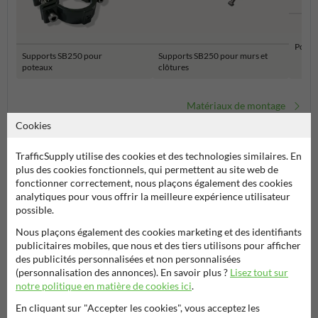
Poteau
Supports SB250 pour
Supports SB250 pour murs et
poteaux
clôtures
Matériaux de montage
Cookies
TrafficSupply utilise des cookies et des technologies similaires. En
plus des cookies fonctionnels, qui permettent au site web de
fonctionner correctement, nous plaçons également des cookies
analytiques pour vous offrir la meilleure expérience utilisateur
possible.
Nous plaçons également des cookies marketing et des identifiants
publicitaires mobiles, que nous et des tiers utilisons pour afficher
Poser votre question à Signalisationtouristique.be
des publicités personnalisées et non personnalisées
(personnalisation des annonces). En savoir plus ?
Lisez tout sur
Nom*
notre politique en matière de cookies ici
.
En cliquant sur "Accepter les cookies", vous acceptez les