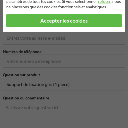
paramètres de tous les cookies. Si vous sélectionner
refuser
, nous
Nom de l'entreprise
ne placerons que des cookies fonctionnels et analytiques.
Accepter les cookies
Adresse e-mail*
Numéro de téléphone
Question sur produit
Question ou commentaire