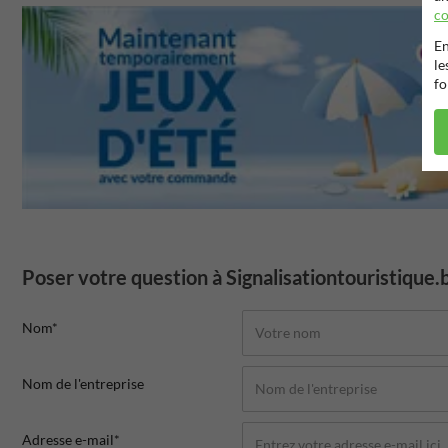
co
En
le
fo
Poser votre question à Signalisationtouristique.
Nom*
Nom de l'entreprise
Adresse e-mail*