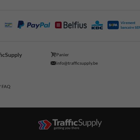
Virement
bancaire SE
ficSupply
Panier
info@trafficsupply.be
 / FAQ