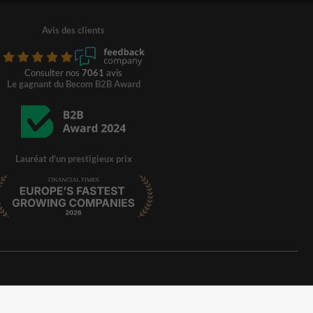
Avis des clients
Consulter nos
7061
avis
Le gagnant du Becom B2B Award
Lauréat d'un prestigieux prix