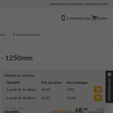
Statut de la commande
Se connecter
Contact
Contactez-nous
Panier
tion
À propos de nous
ir - 1250mm
Remise sur volume
Nos boutiques
Quantité
Prix par pièce
Vos avantages
à partir de 25 pièces
64,60
5,0
%
à partir de 50 pièces
61,20
10,0
%
achat min.: 10pcs
68,
00
82,28
75,00
Quantité:
De
jusqu'à
TVA comprise