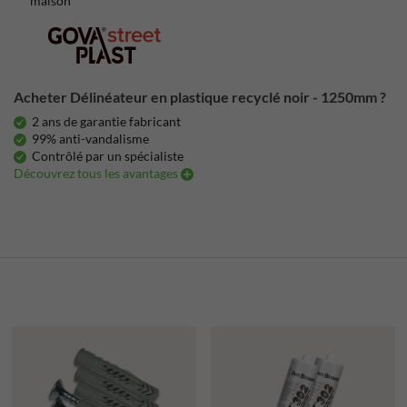
maison
Acheter Délinéateur en plastique recyclé noir - 1250mm ?
2 ans de garantie fabricant
99% anti-vandalisme
Contrôlé par un spécialiste
Découvrez tous les avantages