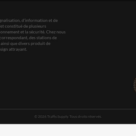
gnalisation, d'information et de
est constitué de plusieurs
ationnement et la sécurité. Chez nous
correspondant, des stations de
ainsi que divers produit de
sign attrayant.
© 2026 TrafficSupply. Tous droits réservés.