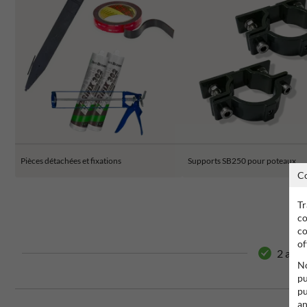
Pièces détachées et fixations
Supports SB250 pour poteaux
C
Tr
co
co
of
2 ans 
No
pu
pu
an