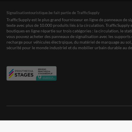
Signalisationtouristique.be fait partie de TrafficSupply
TrafficSupply est le plus grand fournisseur en ligne de panneaux de si
texte avec plus de 10.000 produits liés à la circulation. TrafficSupply 
boutiques en ligne répartie sur trois catégories : la circulation, le st
vous pouvez acheter des panneaux de signalisation avec les supports 
recharge pour véhicules électrqique, du matériel de marquage au sol, 
sécurité pour le monde industriel et du mobilier urbain durable au de