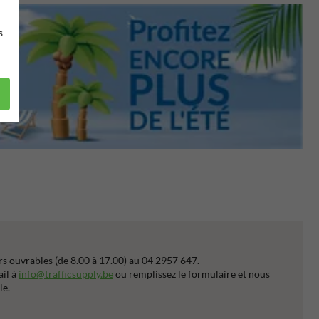
s
s ouvrables (de 8.00 à 17.00) au 04 2957 647.
ail à
info@trafficsupply.be
ou remplissez le formulaire et nous
le.