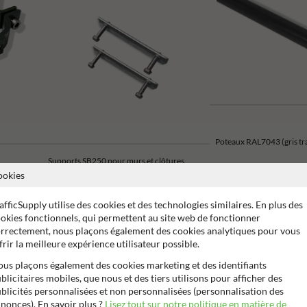
Poteaux RAL7043 (gris tra
Supports SB250 pour murs et clôtures
ookies
afficSupply utilise des cookies et des technologies similaires. En plus des
okies fonctionnels, qui permettent au site web de fonctionner
rrectement, nous plaçons également des cookies analytiques pour vous
frir la meilleure expérience utilisateur possible.
de garantie fabricant
99% anti-vandalisme
Contrôlé par un 
us plaçons également des cookies marketing et des identifiants
blicitaires mobiles, que nous et des tiers utilisons pour afficher des
blicités personnalisées et non personnalisées (personnalisation des
nonces). En savoir plus ?
Lisez tout sur notre politique en matière de