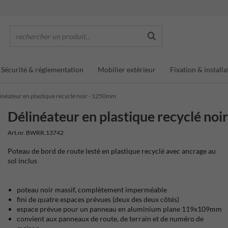
rechercher un produit...
Sécurité & réglementation
Mobilier extérieur
Fixation & installa
inéateur en plastique recyclé noir - 1250mm
Délinéateur en plastique recyclé no
Art.nr. BWRR.13742
Poteau de bord de route lesté en plastique recyclé avec ancrage au
sol inclus
poteau noir massif, complètement imperméable
fini de quatre espaces prévues (deux des deux côtés)
espace prévue pour un panneau en aluminium plane 119x109mm
convient aux panneaux de route, de terrain et de numéro de