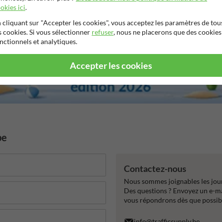
okies ici
.
 cliquant sur "Accepter les cookies", vous acceptez les paramètres de tou
s cookies. Si vous sélectionner
refuser
, nous ne placerons que des cookies
nctionnels et analytiques.
Accepter les cookies
be
Contactez-nous
Nous sommes joignables les jour
Des questions ? Envoyez un e-m
vous répondrons dès que possib
info@trafficsupply.be