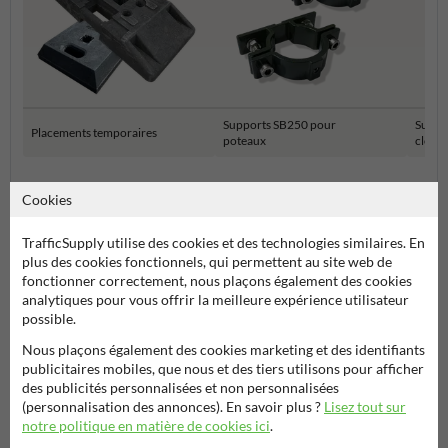
Supports SB250 pour
Suppo
Placements temporaires
poteaux
clôtur
Matériaux de montage
Cookies
TrafficSupply utilise des cookies et des technologies similaires. En
plus des cookies fonctionnels, qui permettent au site web de
fonctionner correctement, nous plaçons également des cookies
analytiques pour vous offrir la meilleure expérience utilisateur
possible.
Nous plaçons également des cookies marketing et des identifiants
publicitaires mobiles, que nous et des tiers utilisons pour afficher
des publicités personnalisées et non personnalisées
Poser votre question à Signalisationtouristique.be
(personnalisation des annonces). En savoir plus ?
Lisez tout sur
notre politique en matière de cookies ici
.
Nom*