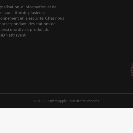
gnalisation, d'information et de
est constitué de plusieurs
ationnement et la sécurité. Chez nous
correspondant, des stations de
ainsi que divers produit de
sign attrayant.
© 2026 TrafficSupply. Tous droits réservés.