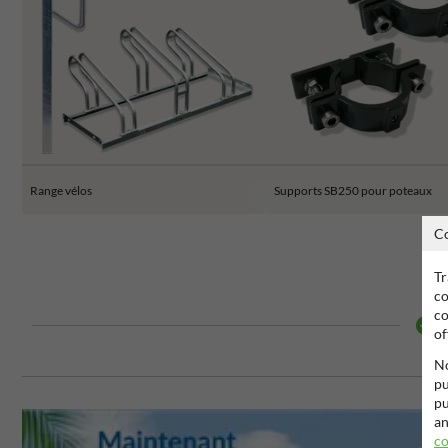
Range vélos
Supports SB250 pour poteaux
C
Tr
co
co
of
No
pu
pu
an
co