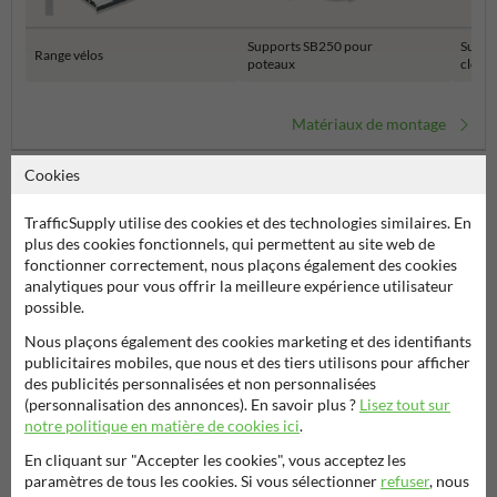
Supports SB250 pour
Suppo
Range vélos
poteaux
clôtur
Matériaux de montage
Cookies
TrafficSupply utilise des cookies et des technologies similaires. En
plus des cookies fonctionnels, qui permettent au site web de
fonctionner correctement, nous plaçons également des cookies
analytiques pour vous offrir la meilleure expérience utilisateur
possible.
Nous plaçons également des cookies marketing et des identifiants
Poser votre question à Signalisationtouristique.be
publicitaires mobiles, que nous et des tiers utilisons pour afficher
des publicités personnalisées et non personnalisées
Nom*
(personnalisation des annonces). En savoir plus ?
Lisez tout sur
notre politique en matière de cookies ici
.
En cliquant sur "Accepter les cookies", vous acceptez les
Nom de l'entreprise
paramètres de tous les cookies. Si vous sélectionner
refuser
, nous