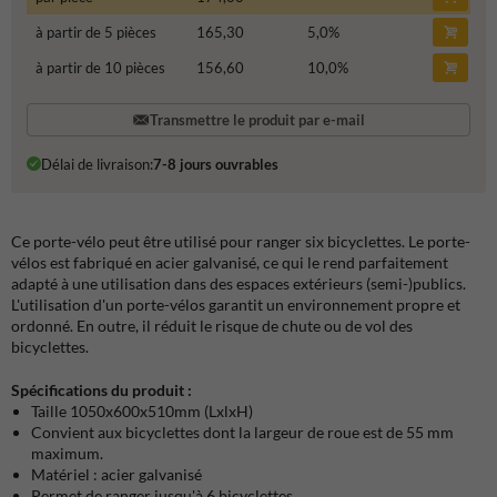
à partir de 5 pièces
165,30
5,0
%
à partir de 10 pièces
156,60
10,0
%
Transmettre le produit par e-mail
Délai de livraison:
7-8 jours ouvrables
Ce porte-vélo peut être utilisé pour ranger six bicyclettes. Le porte-
vélos est fabriqué en acier galvanisé, ce qui le rend parfaitement
adapté à une utilisation dans des espaces extérieurs (semi-)publics.
L'utilisation d'un porte-vélos garantit un environnement propre et
ordonné. En outre, il réduit le risque de chute ou de vol des
bicyclettes.
Spécifications du produit :
Taille 1050x600x510mm (LxlxH)
Convient aux bicyclettes dont la largeur de roue est de 55 mm
maximum.
Matériel : acier galvanisé
Permet de ranger jusqu'à 6 bicyclettes