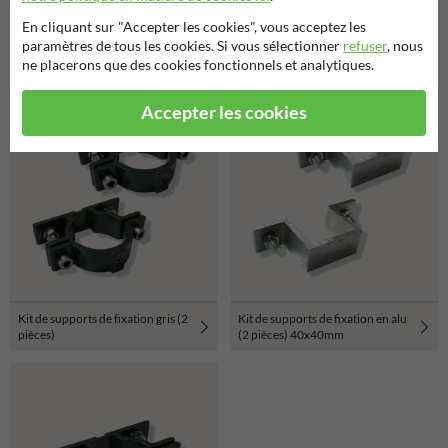
En cliquant sur "Accepter les cookies", vous acceptez les
paramètres de tous les cookies. Si vous sélectionner
refuser
, nous
Produits relatifs
ne placerons que des cookies fonctionnels et analytiques.
Accepter les cookies
Kit de supports de fixation gris (2
Kit de supports de fixation en alu
pièces)
(2 pièces) 40x40mm