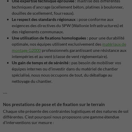
Une expertise technique éprouvée :
maîtrise des différentes
techniques d'ancrage (scellement béton, platines à boulonner,
douilles de scellement, fourreaux).
Le respect des standards régionaux :
pose conforme aux
exigences des directives du SPW (Wallonie Infrastructures) et
des règlements communaux.
Une utilisation de fixations homologuées :
pour une durabilité
optimale, nos équipes utilisent exclusivement des
matériaux de
montage G2000
professionnels garantissant une résistance aux
intempéries et au vent (classe de vent réglementaire).
Un gain de temps et de sérénité :
pas besoin de mobiliser vos
équipes internes ou d'investir dans du matériel de chantier
spécialisé, nous nous occupons de tout, du déballage au
nettoyage du chantier.
---
Nos prestations de pose et de fixation sur le terrain
Chaque site présente des contraintes logistiques et des natures de sol
différentes. C’est pourquoi nous proposons une gamme étendue
d’interventions sur mesure :