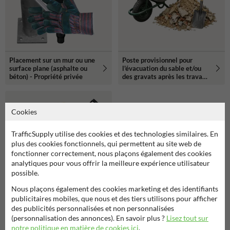
Placement sur un mur ou une
Poste provisionnel pour
surface plane (asphalte ou
l'évacuation du sable et/ou
béton) - Propriété privée
des gravats après les travaux
de pose
Cookies
TrafficSupply utilise des cookies et des technologies similaires. En
plus des cookies fonctionnels, qui permettent au site web de
fonctionner correctement, nous plaçons également des cookies
analytiques pour vous offrir la meilleure expérience utilisateur
possible.
Nous plaçons également des cookies marketing et des identifiants
publicitaires mobiles, que nous et des tiers utilisons pour afficher
Placement d'un poteau dans
des publicités personnalisées et non personnalisées
la terre + Pavage + Béton -
(personnalisation des annonces). En savoir plus ?
Lisez tout sur
Propriété privée
notre politique en matière de cookies ici
.