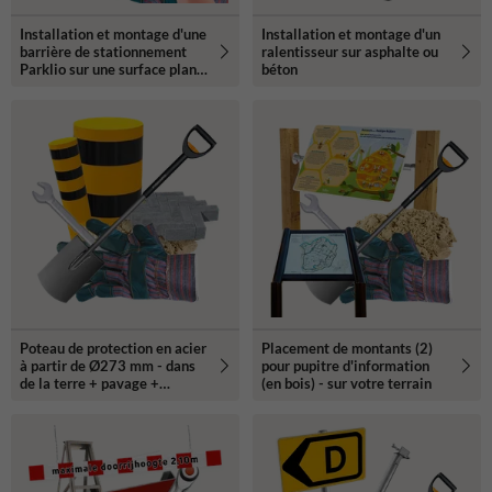
Installation et montage d'une
Installation et montage d'un
barrière de stationnement
ralentisseur sur asphalte ou
Parklio sur une surface plane
béton
- sur votre propre terrain
Poteau de protection en acier
Placement de montants (2)
à partir de Ø273 mm - dans
pour pupitre d'information
de la terre + pavage +
(en bois) - sur votre terrain
mortier de béton - sur votre
propre terrain