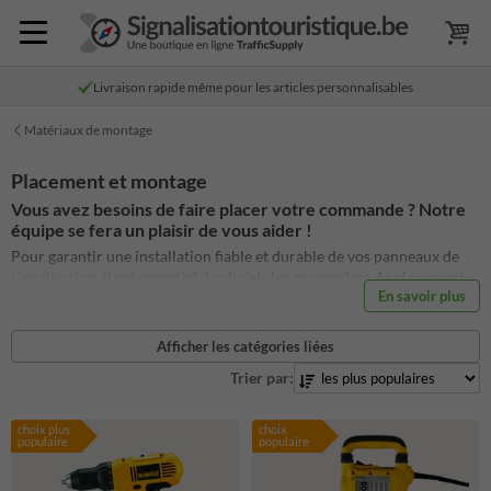
Livraison rapide même pour les articles personnalisables
Matériaux de montage
Placement et montage
Vous avez besoins de faire placer votre commande ? Notre
équipe se fera un plaisir de vous aider !
Pour garantir une installation fiable et durable de vos panneaux de
signalisation, il est essentiel de choisir les
accessoires de placement
En savoir plus
et de montage
adaptés. Notre gamme comprend tout le nécessaire
pour fixer vos panneaux sur des poteaux, murs ou autres supports.
Que vous soyez une entreprise, une collectivité ou un installateur
Afficher les catégories liées
professionnel, vous trouverez des solutions robustes, faciles à mettre
Trier par:
en œuvre et conçues pour résister aux conditions extérieures les plus
exigeantes.
choix plus
choix
populaire
populaire