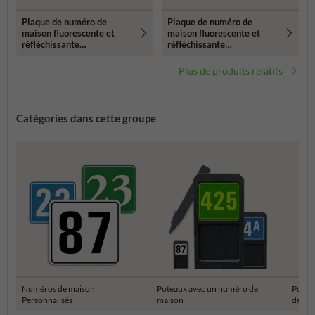
Plaque de numéro de
Plaque de numéro de
maison fluorescente et
maison fluorescente et
réfléchissante
réfléchissante
119x109mm
119x109mm
Plus de produits relatifs
Catégories dans cette groupe
Numéros de maison
Poteaux avec un numéro de
Potea
Personnalisés
maison
de ma