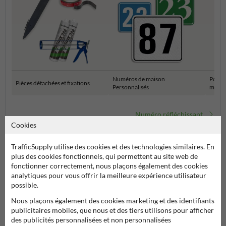
Numéros de maison
Potea
Pièces détachées et fixations
Personnalisés
maiso
Numéro réfléchissant
Cookies
TrafficSupply utilise des cookies et des technologies similaires. En
plus des cookies fonctionnels, qui permettent au site web de
fonctionner correctement, nous plaçons également des cookies
analytiques pour vous offrir la meilleure expérience utilisateur
possible.
Nous plaçons également des cookies marketing et des identifiants
publicitaires mobiles, que nous et des tiers utilisons pour afficher
Poser votre question à Signalisationtouristique.be
des publicités personnalisées et non personnalisées