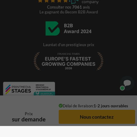
Consulter nos
7061
avis
Le gagnant du Becom B2B Award
Lauréat d'un prestigieux prix
Délai de livraison:
1-2 jours ouvrables
Prix
sur demande
© 2026 TrafficSupply. Tous droits réservés.