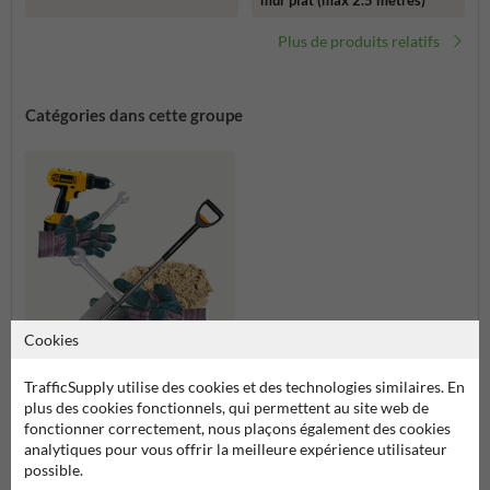
Plus de produits relatifs
Catégories dans cette groupe
Cookies
TrafficSupply utilise des cookies et des technologies similaires. En
Placement et montage
plus des cookies fonctionnels, qui permettent au site web de
fonctionner correctement, nous plaçons également des cookies
analytiques pour vous offrir la meilleure expérience utilisateur
Placement et montage
possible.