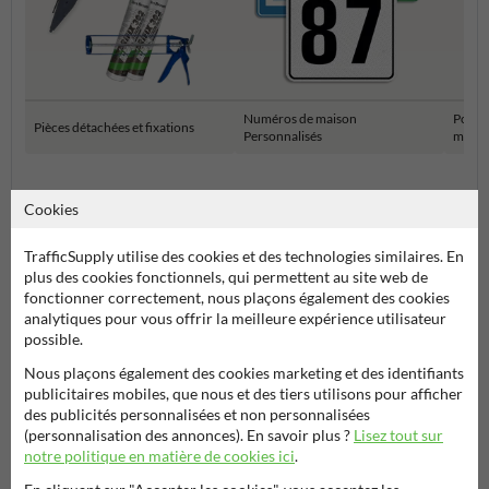
Numéros de maison
Potea
Pièces détachées et fixations
Personnalisés
maiso
Numéro réfléchissant
Cookies
TrafficSupply utilise des cookies et des technologies similaires. En
plus des cookies fonctionnels, qui permettent au site web de
fonctionner correctement, nous plaçons également des cookies
analytiques pour vous offrir la meilleure expérience utilisateur
possible.
Nous plaçons également des cookies marketing et des identifiants
publicitaires mobiles, que nous et des tiers utilisons pour afficher
des publicités personnalisées et non personnalisées
Poser votre question à Signalisationtouristique.be
(personnalisation des annonces). En savoir plus ?
Lisez tout sur
Nom*
notre politique en matière de cookies ici
.