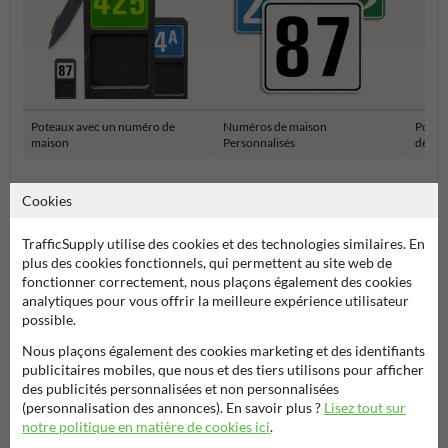
Poteaux avec un numéro de
Numéros de maison
Potea
maison
Personnalisés
de ma
Numéro réfléchissant
Cookies
TrafficSupply utilise des cookies et des technologies similaires. En
plus des cookies fonctionnels, qui permettent au site web de
fonctionner correctement, nous plaçons également des cookies
analytiques pour vous offrir la meilleure expérience utilisateur
possible.
Nous plaçons également des cookies marketing et des identifiants
publicitaires mobiles, que nous et des tiers utilisons pour afficher
des publicités personnalisées et non personnalisées
Poser votre question à Signalisationtouristique.be
(personnalisation des annonces). En savoir plus ?
Lisez tout sur
notre politique en matière de cookies ici
.
Nom*