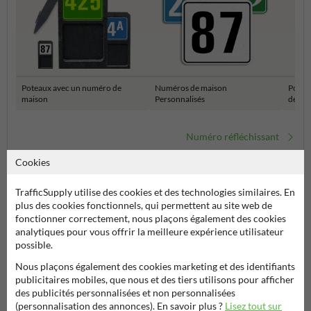
Poteaux avec un numéro de
Numéros de maison
Potea
maison
Personnalisés
de ma
Numéro réfléchissant
Cookies
TrafficSupply utilise des cookies et des technologies similaires. En
plus des cookies fonctionnels, qui permettent au site web de
fonctionner correctement, nous plaçons également des cookies
analytiques pour vous offrir la meilleure expérience utilisateur
possible.
Nous plaçons également des cookies marketing et des identifiants
publicitaires mobiles, que nous et des tiers utilisons pour afficher
Poser votre question à Signalisationtouristique.be
des publicités personnalisées et non personnalisées
Nom*
(personnalisation des annonces). En savoir plus ?
Lisez tout sur