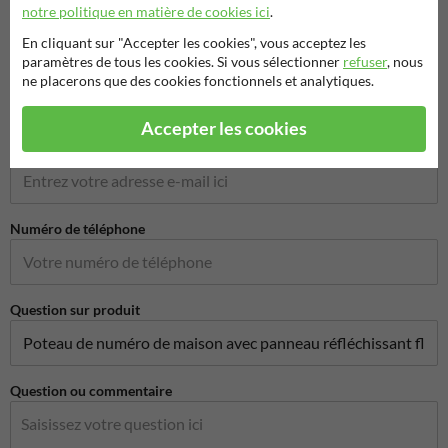
notre politique en matière de cookies ici
.
En cliquant sur "Accepter les cookies", vous acceptez les
paramètres de tous les cookies. Si vous sélectionner
refuser
, nous
Nom de l'entreprise
ne placerons que des cookies fonctionnels et analytiques.
Accepter les cookies
Adresse e-mail*
Numéro de téléphone
Question sur produit
Question ou commentaire