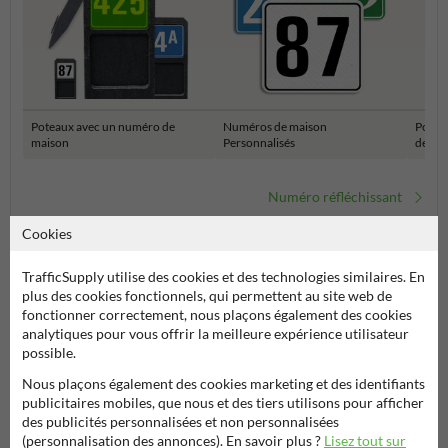
Poteaux avec un numéro de
Numéros de maison
Potea
maison
Personnalisés
de ma
Numéro réfléchissant
Cookies
TrafficSupply utilise des cookies et des technologies similaires. En
plus des cookies fonctionnels, qui permettent au site web de
fonctionner correctement, nous plaçons également des cookies
analytiques pour vous offrir la meilleure expérience utilisateur
possible.
Nous plaçons également des cookies marketing et des identifiants
publicitaires mobiles, que nous et des tiers utilisons pour afficher
Poser votre question à Signalisationtouristique.be
des publicités personnalisées et non personnalisées
Nom*
(personnalisation des annonces). En savoir plus ?
Lisez tout sur