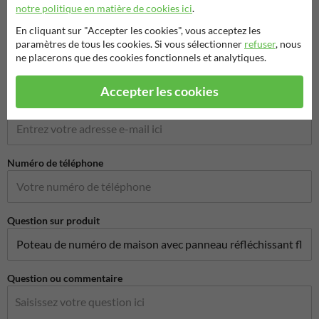
notre politique en matière de cookies ici
.
En cliquant sur "Accepter les cookies", vous acceptez les
paramètres de tous les cookies. Si vous sélectionner
refuser
, nous
Nom de l'entreprise
ne placerons que des cookies fonctionnels et analytiques.
Accepter les cookies
Adresse e-mail*
Numéro de téléphone
Question sur produit
Question ou commentaire