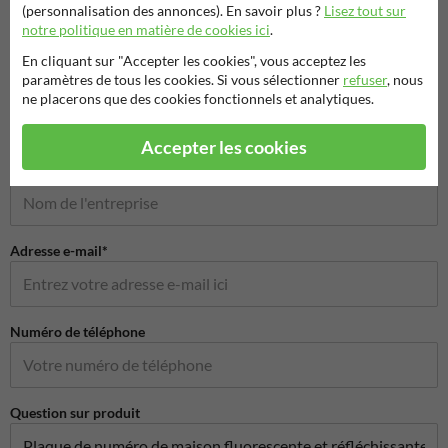
(personnalisation des annonces). En savoir plus ?
Lisez tout sur
notre politique en matière de cookies ici
.
Poser votre question à Signalisationtouristique.be
En cliquant sur "Accepter les cookies", vous acceptez les
paramètres de tous les cookies. Si vous sélectionner
refuser
, nous
Nom*
ne placerons que des cookies fonctionnels et analytiques.
Accepter les cookies
Nom de l'entreprise
Adresse e-mail*
Numéro de téléphone
Question sur produit