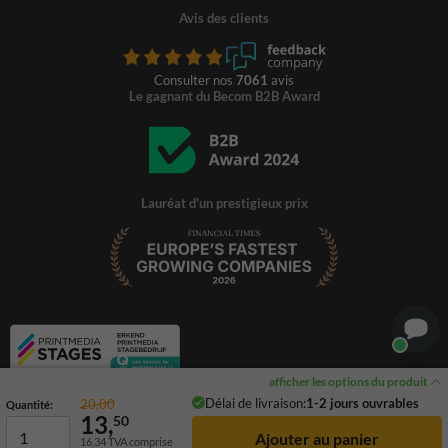
Avis des clients
Consulter nos
7061
avis
Le gagnant du Becom B2B Award
Lauréat d'un prestigieux prix
afficher les options du produit
Délai de livraison:
1-2 jours ouvrables
20,00
Quantité:
13,
50
16,34
TVA comprise
© 2026 TrafficSupply. Tous droits réservés.