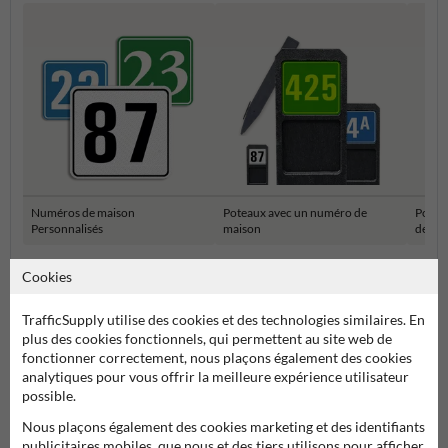
Numéros de maison
Poteaux avec un numéro de
Potea
Personnalisés
maison
de ma
Cookies
Numéro réfléchissant
TrafficSupply utilise des cookies et des technologies similaires. En
plus des cookies fonctionnels, qui permettent au site web de
fonctionner correctement, nous plaçons également des cookies
analytiques pour vous offrir la meilleure expérience utilisateur
possible.
Nous plaçons également des cookies marketing et des identifiants
publicitaires mobiles, que nous et des tiers utilisons pour afficher