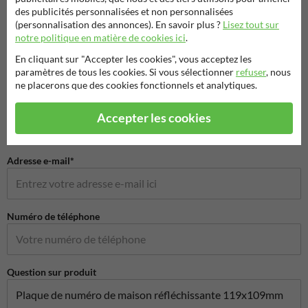
des publicités personnalisées et non personnalisées
(personnalisation des annonces). En savoir plus ?
Lisez tout sur
Poser votre question à Signalisationtouristique.be
notre politique en matière de cookies ici
.
Nom*
En cliquant sur "Accepter les cookies", vous acceptez les
paramètres de tous les cookies. Si vous sélectionner
refuser
, nous
ne placerons que des cookies fonctionnels et analytiques.
Nom de l'entreprise
Accepter les cookies
Adresse e-mail*
Numéro de téléphone
Question sur produit