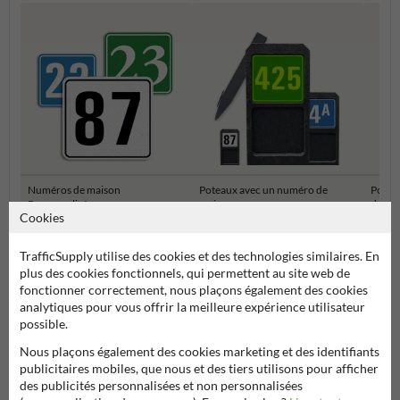
Numéros de maison
Poteaux avec un numéro de
Potea
Personnalisés
maison
de ma
Cookies
Numéro réfléchissant
TrafficSupply utilise des cookies et des technologies similaires. En
plus des cookies fonctionnels, qui permettent au site web de
fonctionner correctement, nous plaçons également des cookies
analytiques pour vous offrir la meilleure expérience utilisateur
possible.
Nous plaçons également des cookies marketing et des identifiants
publicitaires mobiles, que nous et des tiers utilisons pour afficher
des publicités personnalisées et non personnalisées