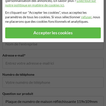
(personnalisation des annonces). En savoir plus ?
Lisez tout sur
notre politique en matière de cookies ici
.
Poser votre question à Signalisationtouristique.be
En cliquant sur "Accepter les cookies", vous acceptez les
paramètres de tous les cookies. Si vous sélectionner
refuser
, nous
Nom*
ne placerons que des cookies fonctionnels et analytiques.
Accepter les cookies
Nom de l'entreprise
Adresse e-mail*
Numéro de téléphone
Question sur produit