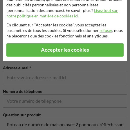
des publicités personnalisées et non personnalisées
(personnalisation des annonces). En savoir plus ?
Lisez tout sur
Poser votre question à Signalisationtouristique.be
notre politique en matière de cookies ici
.
Nom*
En cliquant sur "Accepter les cookies", vous acceptez les
paramètres de tous les cookies. Si vous sélectionner
refuser
, nous
ne placerons que des cookies fonctionnels et analytiques.
Nom de l'entreprise
Accepter les cookies
Adresse e-mail*
Numéro de téléphone
Question sur produit