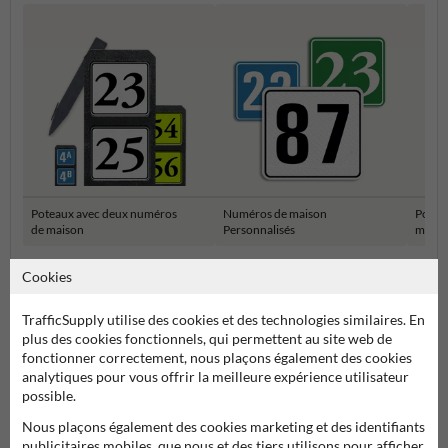
Poteaux avec deux numéros
Numéros de maison
Potea
de maison
Personnalisés
maiso
Cookies
Numéro réfléchissant
TrafficSupply utilise des cookies et des technologies similaires. En
plus des cookies fonctionnels, qui permettent au site web de
fonctionner correctement, nous plaçons également des cookies
analytiques pour vous offrir la meilleure expérience utilisateur
possible.
Nous plaçons également des cookies marketing et des identifiants
publicitaires mobiles, que nous et des tiers utilisons pour afficher