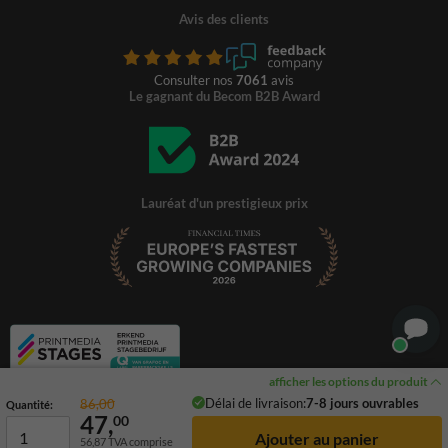
Avis des clients
Consulter nos
7061
avis
Le gagnant du Becom B2B Award
Lauréat d'un prestigieux prix
afficher les options du produit
Délai de livraison:
7-8 jours ouvrables
86,00
Quantité:
47,
00
56,87
TVA comprise
© 2026 TrafficSupply. Tous droits réservés.