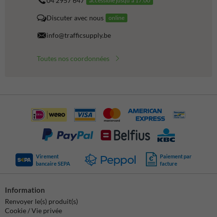
04 2957 647
accessible jusqu'à 17.00
Discuter avec nous
online
info@trafficsupply.be
Toutes nos coordonnées
Virement
Paiement par
bancaire SEPA
facture
Information
Renvoyer le(s) produit(s)
Cookie / Vie privée