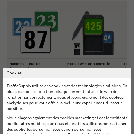
Numéros de maison
Poteaux avec un numéro de
Potea
Personnalisés
maison
de ma
Cookies
Numéro réfléchissant
TrafficSupply utilise des cookies et des technologies similaires. En
plus des cookies fonctionnels, qui permettent au site web de
fonctionner correctement, nous plaçons également des cookies
analytiques pour vous offrir la meilleure expérience utilisateur
possible.
Nous plaçons également des cookies marketing et des identifiants
publicitaires mobiles, que nous et des tiers utilisons pour afficher
des publicités personnalisées et non personnalisées