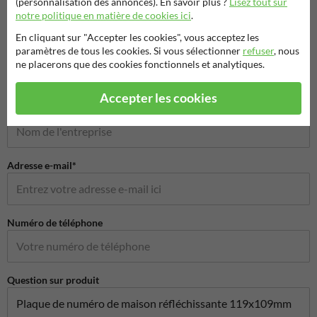
(personnalisation des annonces). En savoir plus ?
Lisez tout sur
notre politique en matière de cookies ici
.
Poser votre question à Signalisationtouristique.be
En cliquant sur "Accepter les cookies", vous acceptez les
paramètres de tous les cookies. Si vous sélectionner
refuser
, nous
Nom*
ne placerons que des cookies fonctionnels et analytiques.
Accepter les cookies
Nom de l'entreprise
Adresse e-mail*
Numéro de téléphone
Question sur produit