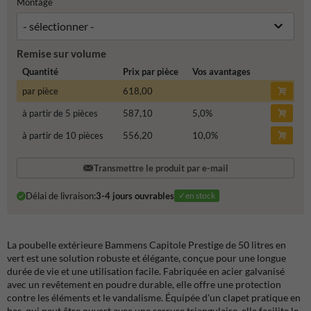
Montage
Remise sur volume
Quantité
Prix par pièce
Vos avantages
par pièce
618,00
à partir de 5 pièces
587,10
5,0
%
à partir de 10 pièces
556,20
10,0
%
Transmettre le produit par e-mail
Délai de livraison:
3-4 jours ouvrables
✓en stock
La poubelle extérieure Bammens Capitole Prestige de 50 litres en
vert est une solution robuste et élégante, conçue pour une longue
durée de vie et une utilisation facile. Fabriquée en acier galvanisé
avec un revêtement en poudre durable, elle offre une protection
contre les éléments et le vandalisme. Équipée d'un clapet pratique en
bas, qui peut être ouvert avec une serrure triangulaire, elle facilite le