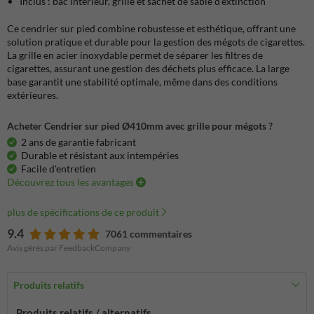
Inclus : bac intérieur, grille et sachet de sable d'extinction
Ce cendrier sur pied combine robustesse et esthétique, offrant une
solution pratique et durable pour la gestion des mégots de cigarettes.
La grille en acier inoxydable permet de séparer les filtres de
cigarettes, assurant une gestion des déchets plus efficace. La large
base garantit une stabilité optimale, même dans des conditions
extérieures.
Acheter Cendrier sur pied Ø410mm avec grille pour mégots ?
2 ans de garantie fabricant
Durable et résistant aux intempéries
Facile d'entretien
Découvrez tous les avantages
plus de spécifications de ce produit
9.4
7061 commentaires
Avis gérés par FeedbackCompany
Produits relatifs
Produits relatifs / alternatifs