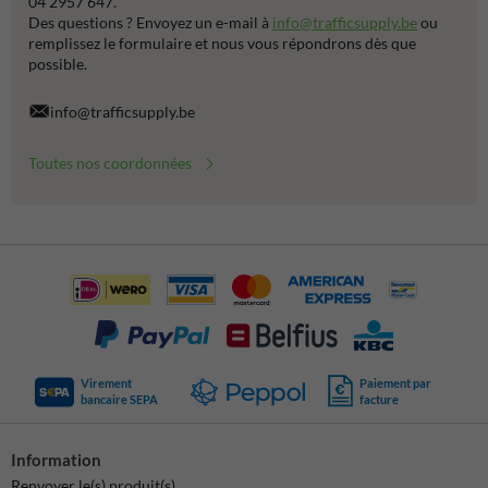
04 2957 647.
Des questions ? Envoyez un e-mail à
info@trafficsupply.be
ou
remplissez le formulaire et nous vous répondrons dès que
possible.
info@trafficsupply.be
Toutes nos coordonnées
Virement
Paiement par
bancaire SEPA
facture
Information
Renvoyer le(s) produit(s)