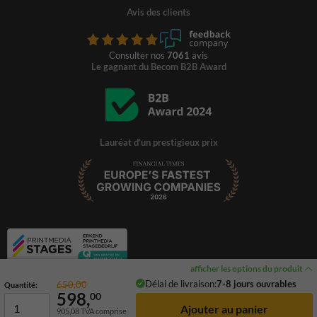
Avis des clients
Consulter nos
7061
avis
Le gagnant du Becom B2B Award
Lauréat d'un prestigieux prix
afficher les options du produit
Délai de livraison:
7-8 jours ouvrables
650,00
Quantité:
598,
00
905,08
TVA comprise
© 2026 TrafficSupply. Tous droits réservés.