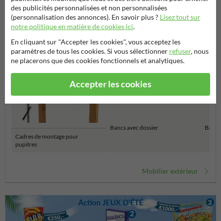
des publicités personnalisées et non personnalisées
Catégories dans cette groupe
(personnalisation des annonces). En savoir plus ?
Lisez tout sur
notre politique en matière de cookies ici
.
En cliquant sur "Accepter les cookies", vous acceptez les
paramètres de tous les cookies. Si vous sélectionner
refuser
, nous
ne placerons que des cookies fonctionnels et analytiques.
Accepter les cookies
Bancs avec dossier
Bancs 
Cadres de montage pour
pupitres
Mobilier extérieur