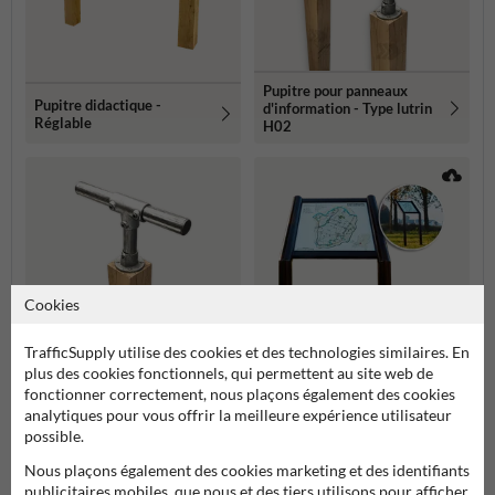
Pupitre pour panneaux
Pupitre didactique -
d'information - Type lutrin
Réglable
H02
Cookies
TrafficSupply utilise des cookies et des technologies similaires. En
Lessenaar frame
plus des cookies fonctionnels, qui permettent au site web de
aluminium Ø70mm - hoek
Pupitre pour panneaux
fonctionner correctement, nous plaçons également des cookies
45 graden - met
d'information - Type lutrin
analytiques pour vous offrir la meilleure expérience utilisateur
informatiepaneel
H01
possible.
Plus de produits relatifs
Nous plaçons également des cookies marketing et des identifiants
publicitaires mobiles, que nous et des tiers utilisons pour afficher