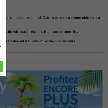
un seul support directionnel. Grâce à ses
pictogrammes officiels
et à
comme de nuit
, tout en étant résistant aux intempéries.
ut en
améliorant la fluidité et l’accueil des visiteurs
.
s