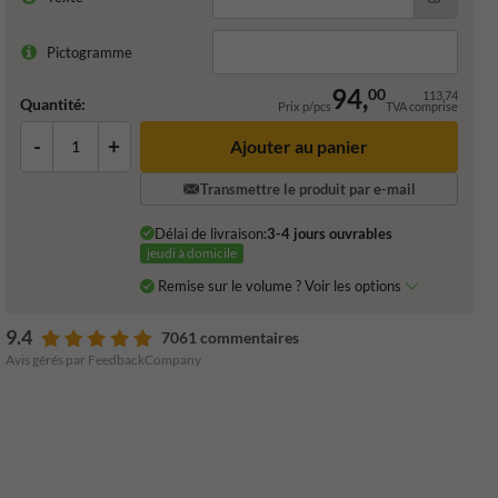
Pictogramme
94,
00
113,74
Quantité:
Prix p/pcs
TVA comprise
-
+
Ajouter au panier
Transmettre le produit par e-mail
Délai de livraison:
3-4 jours ouvrables
jeudi à domicile
Remise sur le volume ? Voir les options
9.4
7061 commentaires
Avis gérés par FeedbackCompany