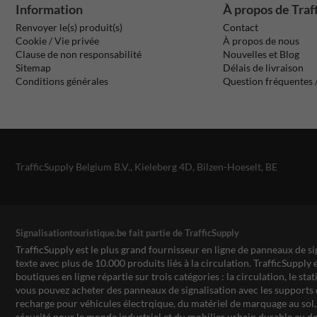
Information
À propos de Traf
Renvoyer le(s) produit(s)
Contact
Cookie / Vie privée
À propos de nous
Clause de non responsabilité
Nouvelles et Blog
Sitemap
Délais de livraison
Conditions générales
Question fréquentes
TrafficSupply Belgium B.V.,
Kieleberg 4D
,
Bilzen-Hoeselt, BE
Signalisationtouristique.be fait partie de TrafficSupply
TrafficSupply est le plus grand fournisseur en ligne de panneaux de si
texte avec plus de 10.000 produits liés à la circulation. TrafficSupply 
boutiques en ligne répartie sur trois catégories : la circulation, le st
vous pouvez acheter des panneaux de signalisation avec les supports 
recharge pour véhicules électrqique, du matériel de marquage au sol, 
sécurité pour le monde industriel et du mobilier urbain durable au de