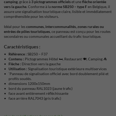
camping
, grâce à
3 pictogrammes officiels
et une
flèche orientée
vers la gauche
. Conforme à la
norme SB250 – type F
en Belgique, il
assure une signalisation touristique claire, lisible et immédiatement
compréhensible pour les visiteurs.
Idéal pour les
communes, intercommunalités, zones rurales ou
entrées de pôles touristiques
, ce panneau est conçu pour les routes
secondaires ou communales accueillant du trafic touristique.
Caractéristiques :
Référence :
SB250 – F37
Contenu :
Pictogrammes Hôtel 🛏️, Restaurant 🍽️, Camping ⛺
Flèche :
Direction vers la gauche
Utilisation :
Signalisation touristique extérieure multiservices
`Panneau de signalisation officiel avec bord doublement plié et
profils soudés.
dimensions 1200x150mm
bord du panneau RAL1023 (jaune trafic)
face avant entièrement réfléchissante
face arrière RAL7043 (gris trafic)