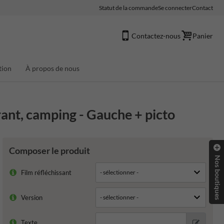
Statut de la commande
Se connecter
Contact
Contactez-nous
Panier
tion
À propos de nous
rant, camping - Gauche + picto
Composer le produit
Nos boutiques
Film réfléchissant
Version
Texte