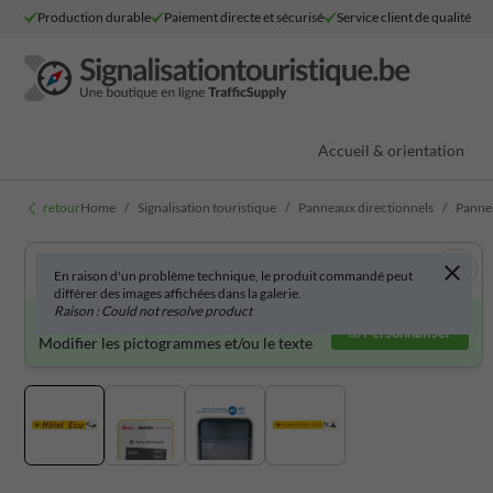
Production durable
Paiement directe et sécurisé
Service client de qualité
Accueil & orientation
retour
Home
Signalisation touristique
Panneaux directionnels
Pannea
En raison d'un problème technique, le produit commandé peut
différer des images affichées dans la galerie.
Raison : Could not resolve product
Produit personnalisable ?
Personnaliser
Modifier les pictogrammes et/ou le texte