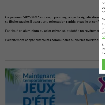
co
co
of
Ce
panneau SB250 F37
est conçu pour regrouper la
signalisation de 
No
sa
flèche gauche
, il assure une
orientation rapide, visuelle et conform
pu
pu
Fabriqué en
aluminium ou acier galvanisé
, et doté d’un
revêtement réf
an
co
Parfaitement adapté aux
routes communales ou voiries touristiques 
En
le
fo