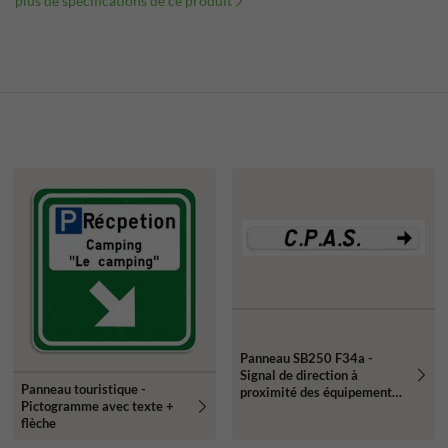
plus de spécifications de ce produit
Panneau SB250 F34a -
Signal de direction à
Panneau touristique -
proximité des équipements
Pictogramme avec texte +
et établissements publics ou
flèche
d'intérêt général (droite)