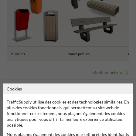
Poubelles
Bancs publics
Tables
Mobilier urbain
Cookies
TrafficSupply utilise des cookies et des technologies similaires. En
La
poubelle extérieure type Toscana – 60 litres
est une solution
plus des cookies fonctionnels, qui permettent au site web de
pratique, esthétique et économique pour la collecte des déchets dans
fonctionner correctement, nous plaçons également des cookies
les espaces publics. Fabriquée en
plastique de haute qualité
, elle est
analytiques pour vous offrir la meilleure expérience utilisateur
conçue pour résister aux conditions climatiques les plus difficiles :
possible.
UV, pluie, gel et variations de température
.
Nous plaçons également des cookies marketing et des identifiants