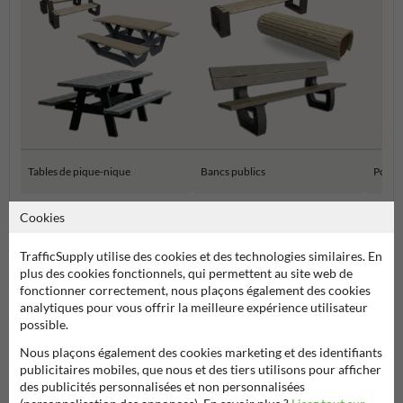
Tables de pique-nique
Bancs publics
Poube
Cookies
Mobilier urbain
TrafficSupply utilise des cookies et des technologies similaires. En
plus des cookies fonctionnels, qui permettent au site web de
fonctionner correctement, nous plaçons également des cookies
analytiques pour vous offrir la meilleure expérience utilisateur
La
table haute d’extérieur en plastique recyclé London bicolore
est la
possible.
solution parfaite pour aménager vos espaces extérieurs de manière
Nous plaçons également des cookies marketing et des identifiants
écologique
,
durable
et
esthétique
. Ce modèle allie
mobilier urbain
publicitaires mobiles, que nous et des tiers utilisons pour afficher
design
et
fonctionnalité
grâce à son format surélevé,
des publicités personnalisées et non personnalisées
particulièrement adapté aux
espaces de rencontre modernes
,