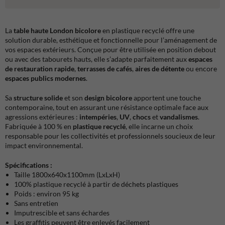
La
table haute London bicolore
en plastique recyclé offre une
solution durable, esthétique et fonctionnelle pour l’aménagement de
vos espaces extérieurs. Conçue pour être utilisée en position debout
ou avec des tabourets hauts, elle s’adapte parfaitement aux
espaces
de restauration rapide
,
terrasses de cafés
,
aires de détente
ou encore
espaces publics modernes
.
Sa
structure solide
et son
design bicolore
apportent une touche
contemporaine, tout en assurant une résistance optimale face aux
agressions extérieures :
intempéries
,
UV
,
chocs
et
vandalismes
.
Fabriquée à 100 % en
plastique recyclé
, elle incarne un choix
responsable pour les collectivités et professionnels soucieux de leur
impact environnemental.
Spécifications :
Taille 1800x640x1100mm (LxLxH)
100% plastique recyclé à partir de déchets plastiques
Poids : environ 95 kg
Sans entretien
Imputrescible et sans échardes
Les graffitis peuvent être enlevés facilement